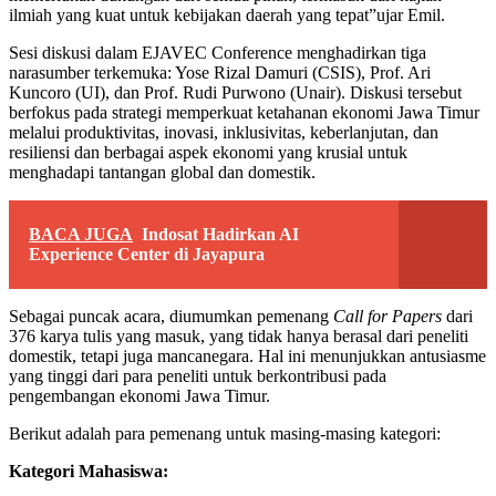
ilmiah yang kuat untuk kebijakan daerah yang tepat”ujar Emil.
Sesi diskusi dalam EJAVEC Conference menghadirkan tiga
narasumber terkemuka: Yose Rizal Damuri (CSIS), Prof. Ari
Kuncoro (UI), dan Prof. Rudi Purwono (Unair). Diskusi tersebut
berfokus pada strategi memperkuat ketahanan ekonomi Jawa Timur
melalui produktivitas, inovasi, inklusivitas, keberlanjutan, dan
resiliensi dan berbagai aspek ekonomi yang krusial untuk
menghadapi tantangan global dan domestik.
BACA JUGA
Indosat Hadirkan AI
Experience Center di Jayapura
Sebagai puncak acara, diumumkan pemenang
Call for Papers
dari
376 karya tulis yang masuk, yang tidak hanya berasal dari peneliti
domestik, tetapi juga mancanegara. Hal ini menunjukkan antusiasme
yang tinggi dari para peneliti untuk berkontribusi pada
pengembangan ekonomi Jawa Timur.
Berikut adalah para pemenang untuk masing-masing kategori:
Kategori Mahasiswa: