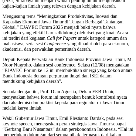
(ISEI) Surabaya ini menjadi wadah penting untuk menghasilkan
kajian-kajian ilmiah yang relevan dengan kebijakan daerah.
Mengusung tema “Meningkatkan Produktivitas, Inovasi dan
Kapasitas Ekonomi Jawa Timur di Tengah Berbagai Tantangan
Global,” EJAVEC Forum 2025 menjadi bukti nyata bahwa
kebijakan yang efektif harus didukung oleh riset yang kuat. Acara
ini terdiri dari kegiatan
Call for Papers
untuk kategori umum dan
mahasiswa, serta sesi
Conference
yang dihadiri oleh para ekonom,
akademisi, dan perwakilan pemerintah daerah.
Deputi Kepala Perwakilan Bank Indonesia Provinsi Jawa Timur, M.
Noor Nugroho, dalam sesi conference, Selasa (12/08) mengatakan
“EJAVEC Forum ke-12 ini membuktikan sinergi yang kokoh antara
Bank Indonesia dengan perguruan tinggi dan ISEI dalam
mendukung kebijakan daerah”.
Senada dengan itu, Prof. Dian Agustia, Dekan FEB Unair,
menyatakan bahwa forum ini merupakan bentuk kontribusi nyata
dari akademisi dan praktisi kepada para regulator di Jawa Timur
melalui karya ilmiah.
Wakil Gubernur Jawa Timur, Emil Elestianto Dardak, pada sesi
keynote speech, menegaskan peran strategis Jawa Timur sebagai
“Gerbang Baru Nusantara” dalam perekonomian Indonesia. “Hal ini
memerlukan dukungan dari semua pihak, termasuk dari kajian