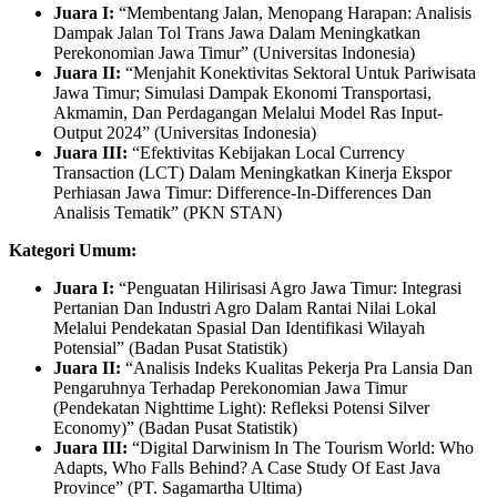
Juara I:
“Membentang Jalan, Menopang Harapan: Analisis
Dampak Jalan Tol Trans Jawa Dalam Meningkatkan
Perekonomian Jawa Timur” (Universitas Indonesia)
Juara II:
“Menjahit Konektivitas Sektoral Untuk Pariwisata
Jawa Timur; Simulasi Dampak Ekonomi Transportasi,
Akmamin, Dan Perdagangan Melalui Model Ras Input-
Output 2024” (Universitas Indonesia)
Juara III:
“Efektivitas Kebijakan Local Currency
Transaction (LCT) Dalam Meningkatkan Kinerja Ekspor
Perhiasan Jawa Timur: Difference-In-Differences Dan
Analisis Tematik” (PKN STAN)
Kategori Umum:
Juara I:
“Penguatan Hilirisasi Agro Jawa Timur: Integrasi
Pertanian Dan Industri Agro Dalam Rantai Nilai Lokal
Melalui Pendekatan Spasial Dan Identifikasi Wilayah
Potensial” (Badan Pusat Statistik)
Juara II:
“Analisis Indeks Kualitas Pekerja Pra Lansia Dan
Pengaruhnya Terhadap Perekonomian Jawa Timur
(Pendekatan Nighttime Light): Refleksi Potensi Silver
Economy)” (Badan Pusat Statistik)
Juara III:
“Digital Darwinism In The Tourism World: Who
Adapts, Who Falls Behind? A Case Study Of East Java
Province” (PT. Sagamartha Ultima)