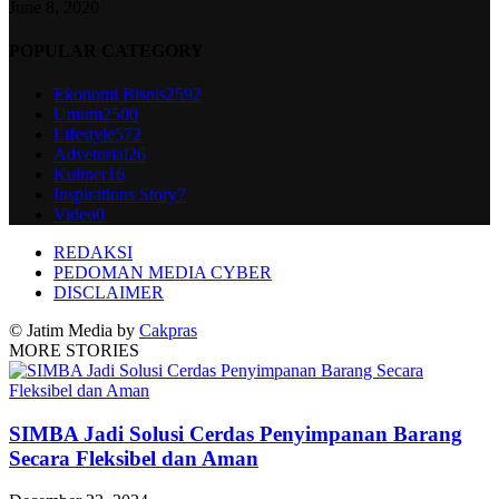
June 8, 2020
POPULAR CATEGORY
Ekonomi Bisnis
2592
Umum
2500
Lifestyle
572
Advetorial
26
Kuliner
16
Inspirations Story
7
Video
0
REDAKSI
PEDOMAN MEDIA CYBER
DISCLAIMER
© Jatim Media by
Cakpras
MORE STORIES
SIMBA Jadi Solusi Cerdas Penyimpanan Barang
Secara Fleksibel dan Aman