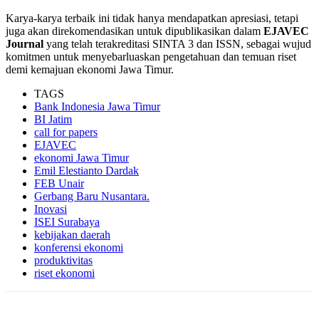
Karya-karya terbaik ini tidak hanya mendapatkan apresiasi, tetapi
juga akan direkomendasikan untuk dipublikasikan dalam
EJAVEC
Journal
yang telah terakreditasi SINTA 3 dan ISSN, sebagai wujud
komitmen untuk menyebarluaskan pengetahuan dan temuan riset
demi kemajuan ekonomi Jawa Timur.
TAGS
Bank Indonesia Jawa Timur
BI Jatim
call for papers
EJAVEC
ekonomi Jawa Timur
Emil Elestianto Dardak
FEB Unair
Gerbang Baru Nusantara.
Inovasi
ISEI Surabaya
kebijakan daerah
konferensi ekonomi
produktivitas
riset ekonomi