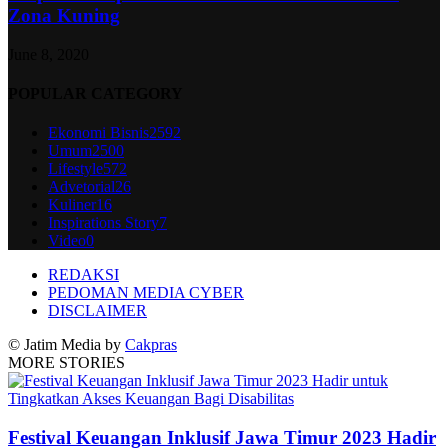
Zona Kuning
June 8, 2020
POPULAR CATEGORY
Ekonomi Bisnis
2592
Umum
2500
Lifestyle
572
Advetorial
26
Kuliner
16
Inspirations Story
7
Video
0
REDAKSI
PEDOMAN MEDIA CYBER
DISCLAIMER
© Jatim Media by
Cakpras
MORE STORIES
Festival Keuangan Inklusif Jawa Timur 2023 Hadir