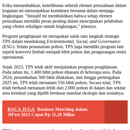
Erika menambahkan, keterlibatan seluruh elemen perusahaan dalam
kegiatan ini menunjukkan komitmen bersama dalam menjaga
lingkungan. “Inisiatif ini membuktikan bahwa setiap elemen
perusahaan memiliki peran penting dalam menciptakan pelabuhan
yang efisien sekaligus ramah lingkungan,” jelasnya.
Program penghijauan ini merupakan salah satu langkah strategis
TPS dalam mendukung
Environmental, Social, and Governance
(ESG). Selain penanaman pohon, TPS juga memiliki program lain
seperti konversi limbah menjadi bibit pohon dan pengurangan emisi
operasional.
Sejak 2023, TPS telah aktif menjalankan program penghijauan.
Pada tahun itu, 1.400 bibit pohon ditanam di beberapa area. Pada
2024, penambahan 500 bibit dilakukan, dan hingga pertengahan
2025 ini, TPS telah menanam 556 bibit pohon. Secara total, TPS
telah berhasil menanam lebih dari 2.000 pohon di dalam dan sekitar
area terminal yang dipilih berdasar manfaat ekologis dan sosialnya.
BACA JUGA
Business Matching dalam
JIFest 2023 Capai Rp 11,28 Miliar