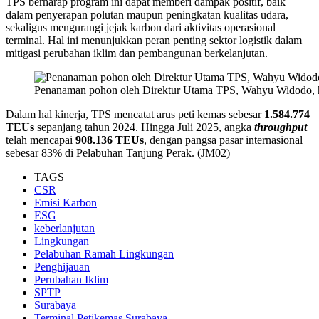
TPS berharap program ini dapat memberi dampak positif, baik
dalam penyerapan polutan maupun peningkatan kualitas udara,
sekaligus mengurangi jejak karbon dari aktivitas operasional
terminal. Hal ini menunjukkan peran penting sektor logistik dalam
mitigasi perubahan iklim dan pembangunan berkelanjutan.
Penanaman pohon oleh Direktur Utama TPS, Wahyu Widodo, ha
Dalam hal kinerja, TPS mencatat arus peti kemas sebesar
1.584.774
TEUs
sepanjang tahun 2024. Hingga Juli 2025, angka
throughput
telah mencapai
908.136 TEUs
, dengan pangsa pasar internasional
sebesar 83% di Pelabuhan Tanjung Perak. (JM02)
TAGS
CSR
Emisi Karbon
ESG
keberlanjutan
Lingkungan
Pelabuhan Ramah Lingkungan
Penghijauan
Perubahan Iklim
SPTP
Surabaya
Terminal Petikemas Surabaya