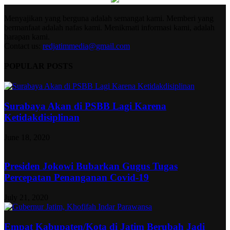
Menyajikan yang berguna adalah semangat kami. Memberi yang
bermanfaat adalah nafas kami. Menikmati informasi kami, adalah
harapan kami.
Contact us:
redjatimmedia@gmail.com
POPULAR POSTS
Surabaya Akan di PSBB Lagi Karena
Ketidakdisiplinan
June 18, 2020
Presiden Jokowi Bubarkan Gugus Tugas
Percepatan Penanganan Covid-19
July 21, 2020
Empat Kabupaten/Kota di Jatim Berubah Jadi