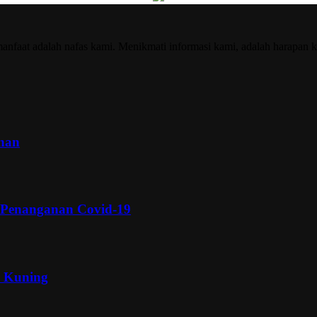
nfaat adalah nafas kami. Menikmati informasi kami, adalah harapan k
inan
 Penanganan Covid-19
a Kuning