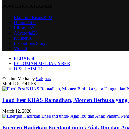
POPULAR CATEGORY
Ekonomi Bisnis
2592
Umum
2500
Lifestyle
572
Advetorial
26
Kuliner
16
Inspirations Story
7
Video
0
REDAKSI
PEDOMAN MEDIA CYBER
DISCLAIMER
© Jatim Media by
Cakpras
MORE STORIES
Food Fest KHAS Ramadhan, Momen Berbuka yang H
March 12, 2026
Energen Hadirkan Enerland untuk Ajak Ibu dan An