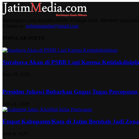
Menyajikan yang berguna adalah semangat kami. Memberi yang berma
Contact us:
redjatimmedia@gmail.com
POPULAR POSTS
Surabaya Akan di PSBB Lagi Karena Ketidakdisipl
June 18, 2020
Presiden Jokowi Bubarkan Gugus Tugas Percepatan
July 21, 2020
Empat Kabupaten/Kota di Jatim Berubah Jadi Zon
June 8, 2020