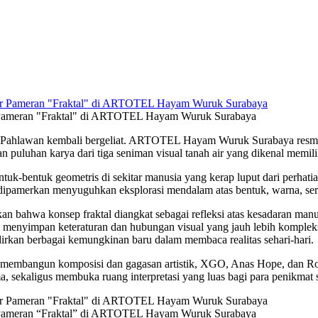
ar Pameran "Fraktal" di ARTOTEL Hayam Wuruk Surabaya
 Pahlawan kembali bergeliat. ARTOTEL Hayam Wuruk Surabaya resmi m
 puluhan karya dari tiga seniman visual tanah air yang dikenal memi
entuk-bentuk geometris di sekitar manusia yang kerap luput dari perha
 dipamerkan menyuguhkan eksplorasi mendalam atas bentuk, warna, se
an bahwa konsep fraktal diangkat sebagai refleksi atas kesadaran manu
 menyimpan keteraturan dan hubungan visual yang jauh lebih kompleks
irkan berbagai kemungkinan baru dalam membaca realitas sehari-hari.
membangun komposisi dan gagasan artistik, XGO, Anas Hope, dan Ron
a, sekaligus membuka ruang interpretasi yang luas bagi para penikmat 
ar Pameran “Fraktal” di ARTOTEL Hayam Wuruk Surabaya