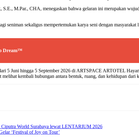
., M.Par., CHA, menegaskan bahwa gelaran ini merupakan wujud nyat
 bagi seniman sekaligus mempertemukan karya seni dengan masyarakat l
To Dream™
ai dari 5 Juni hingga 5 September 2026 di ARTSPACE ARTOTEL Hayam 
 melihat kembali hubungan antara bentuk, ruang, dan kehidupan dari 
iasi Ciputra World Surabaya lewat LENTARIUM 2026
lar ‘Festival of Joy on Tour’