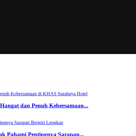
angat dan Penuh Kebersamaan...
ak Pahami Pentingnya Sarapan...