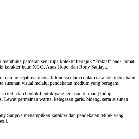
embuka pameran seni rupa kolektif bertajuk “Fraktal” pada Jumat
liki karakter kuat: XGO, Anas Hope, dan Rony Sanjaya.
tian, namun sejatinya menjadi fondasi utama dalam cara kita memahami
rta susunan visual melalui pendekatan medium yang beragam.
sia terhadap bentuk-bentuk yang tersusun di ruang hidup.
. Lewat permainan warna, ketegasan garis, bidang, serta susunan
y Sanjaya menampilkan karakter dan pendekatan teknik yang
seni.