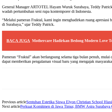
General Manager ARTOTEL Hayam Wuruk Surabaya, Teddy Patrick, S.E
wadah pertumbuhan seni rupa kontemporer di Indonesia.
“Melalui pameran Fraktal, kami ingin menghadirkan ruang apresiasi
di Surabaya,” ujar Teddy Patrick.
BACA JUGA
Mothercare Hadirkan Bedong Modern Love 
Pameran “Fraktal” akan berlangsung selama tiga bulan penuh, mul
dapat memberikan pengalaman visual baru yang mengajak masyarakat
Share
Previous article
Sentuhan Estetika Siswa Elyon Christian School H
Next article
Perkuat Komitmen di Jawa Timur, BMW Astra Surabaya Ge