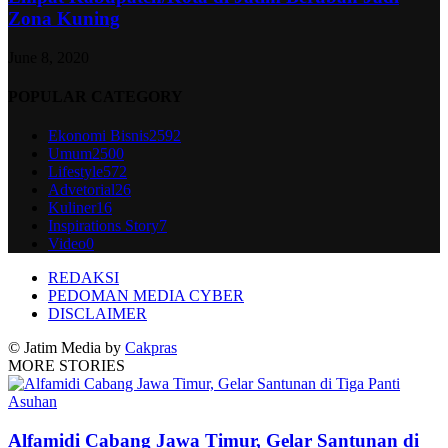
Zona Kuning
June 8, 2020
POPULAR CATEGORY
Ekonomi Bisnis
2592
Umum
2500
Lifestyle
572
Advetorial
26
Kuliner
16
Inspirations Story
7
Video
0
REDAKSI
PEDOMAN MEDIA CYBER
DISCLAIMER
© Jatim Media by
Cakpras
MORE STORIES
Alfamidi Cabang Jawa Timur, Gelar Santunan di