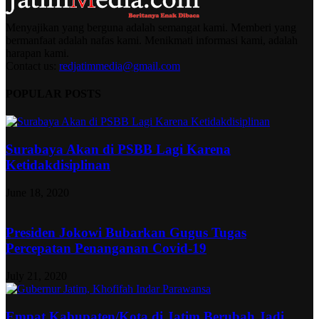
Menyajikan yang berguna adalah semangat kami. Memberi yang
bermanfaat adalah nafas kami. Menikmati informasi kami, adalah
harapan kami.
Contact us:
redjatimmedia@gmail.com
POPULAR POSTS
Surabaya Akan di PSBB Lagi Karena
Ketidakdisiplinan
June 18, 2020
Presiden Jokowi Bubarkan Gugus Tugas
Percepatan Penanganan Covid-19
July 21, 2020
Empat Kabupaten/Kota di Jatim Berubah Jadi