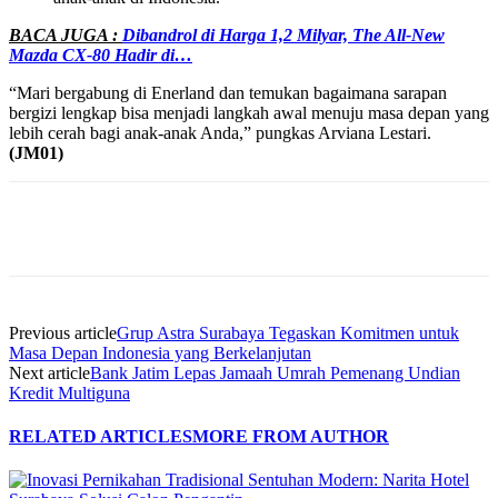
BACA JUGA :
Dibandrol di Harga 1,2 Milyar, The All-New
Mazda CX-80 Hadir di…
“Mari bergabung di Enerland dan temukan bagaimana sarapan
bergizi lengkap bisa menjadi langkah awal menuju masa depan yang
lebih cerah bagi anak-anak Anda,” pungkas Arviana Lestari.
(JM01)
Previous article
Grup Astra Surabaya Tegaskan Komitmen untuk
Masa Depan Indonesia yang Berkelanjutan
Next article
Bank Jatim Lepas Jamaah Umrah Pemenang Undian
Kredit Multiguna
RELATED ARTICLES
MORE FROM AUTHOR