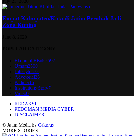
July 21, 2020
Empat Kabupaten/Kota di Jatim Berubah Jadi
Zona Kuning
June 8, 2020
POPULAR CATEGORY
Ekonomi Bisnis
2592
Umum
2500
Lifestyle
572
Advetorial
26
Kuliner
16
Inspirations Story
7
Video
0
REDAKSI
PEDOMAN MEDIA CYBER
DISCLAIMER
© Jatim Media by
Cakpras
MORE STORIES