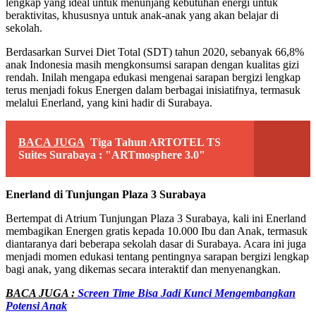
lengkap yang ideal untuk menunjang kebutuhan energi untuk
beraktivitas, khususnya untuk anak-anak yang akan belajar di
sekolah.
Berdasarkan Survei Diet Total (SDT) tahun 2020, sebanyak 66,8%
anak Indonesia masih mengkonsumsi sarapan dengan kualitas gizi
rendah. Inilah mengapa edukasi mengenai sarapan bergizi lengkap
terus menjadi fokus Energen dalam berbagai inisiatifnya, termasuk
melalui Enerland, yang kini hadir di Surabaya.
BACA JUGA
Tiga Tahun ARTOTEL TS
Suites Surabaya : "ARTmosphere 3.0"
Enerland di Tunjungan Plaza 3 Surabaya
Bertempat di Atrium Tunjungan Plaza 3 Surabaya, kali ini Enerland
membagikan Energen gratis kepada 10.000 Ibu dan Anak, termasuk
diantaranya dari beberapa sekolah dasar di Surabaya. Acara ini juga
menjadi momen edukasi tentang pentingnya sarapan bergizi lengkap
bagi anak, yang dikemas secara interaktif dan menyenangkan.
BACA JUGA :
Screen Time Bisa Jadi Kunci Mengembangkan
Potensi Anak