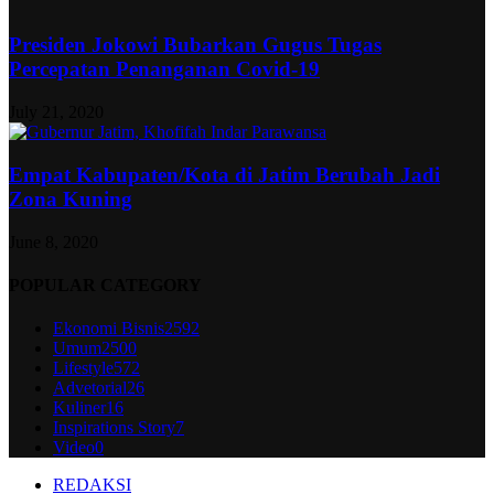
Presiden Jokowi Bubarkan Gugus Tugas
Percepatan Penanganan Covid-19
July 21, 2020
Empat Kabupaten/Kota di Jatim Berubah Jadi
Zona Kuning
June 8, 2020
POPULAR CATEGORY
Ekonomi Bisnis
2592
Umum
2500
Lifestyle
572
Advetorial
26
Kuliner
16
Inspirations Story
7
Video
0
REDAKSI