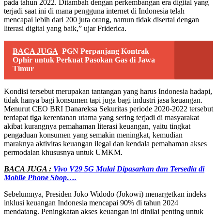
pada tahun 2022. Ditambah dengan perkembangan era digital yang
terjadi saat ini di mana pengguna internet di Indonesia telah
mencapai lebih dari 200 juta orang, namun tidak disertai dengan
literasi digital yang baik,” ujar Friderica.
BACA JUGA
PGN Perpanjang Kontrak
Ophir untuk Perkuat Pasokan Gas di Jawa
Timur
Kondisi tersebut merupakan tantangan yang harus Indonesia hadapi,
tidak hanya bagi konsumen tapi juga bagi industri jasa keuangan.
Menurut CEO BRI Danareksa Sekuritas periode 2020-2022 tersebut
terdapat tiga kerentanan utama yang sering terjadi di masyarakat
akibat kurangnya pemahaman literasi keuangan, yaitu tingkat
pengaduan konsumen yang semakin meningkat, kemudian
maraknya aktivitas keuangan ilegal dan kendala pemahaman akses
permodalan khususnya untuk UMKM.
BACA JUGA :
Vivo V29 5G Mulai Dipasarkan dan Tersedia di
Mobile Phone Shop….
Sebelumnya, Presiden Joko Widodo (Jokowi) menargetkan indeks
inklusi keuangan Indonesia mencapai 90% di tahun 2024
mendatang. Peningkatan akses keuangan ini dinilai penting untuk