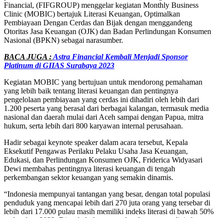
Financial, (FIFGROUP) menggelar kegiatan Monthly Business
Clinic (MOBIC) bertajuk Literasi Keuangan, Optimalkan
Pembiayaan Dengan Cerdas dan Bijak dengan menggandeng
Otoritas Jasa Keuangan (OJK) dan Badan Perlindungan Konsumen
Nasional (BPKN) sebagai narasumber.
BACA JUGA :
Astra Financial Kembali Menjadi Sponsor
Platinum di GIIAS Surabaya 2023
Kegiatan MOBIC yang bertujuan untuk mendorong pemahaman
yang lebih baik tentang literasi keuangan dan pentingnya
pengelolaan pembiayaan yang cerdas ini dihadiri oleh lebih dari
1.200 peserta yang berasal dari berbagai kalangan, termasuk media
nasional dan daerah mulai dari Aceh sampai dengan Papua, mitra
hukum, serta lebih dari 800 karyawan internal perusahaan.
Hadir sebagai keynote speaker dalam acara tersebut, Kepala
Eksekutif Pengawas Perilaku Pelaku Usaha Jasa Keuangan,
Edukasi, dan Perlindungan Konsumen OJK, Friderica Widyasari
Dewi membahas pentingnya literasi keuangan di tengah
perkembangan sektor keuangan yang semakin dinamis.
“Indonesia mempunyai tantangan yang besar, dengan total populasi
penduduk yang mencapai lebih dari 270 juta orang yang tersebar di
lebih dari 17.000 pulau masih memiliki indeks literasi di bawah 50%