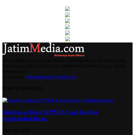
Menyajikan yang berguna adalah semangat kami. Memberi yang
bermanfaat adalah nafas kami. Menikmati informasi kami, adalah
harapan kami.
Contact us:
redjatimmedia@gmail.com
POPULAR POSTS
Surabaya Akan di PSBB Lagi Karena
Ketidakdisiplinan
June 18, 2020