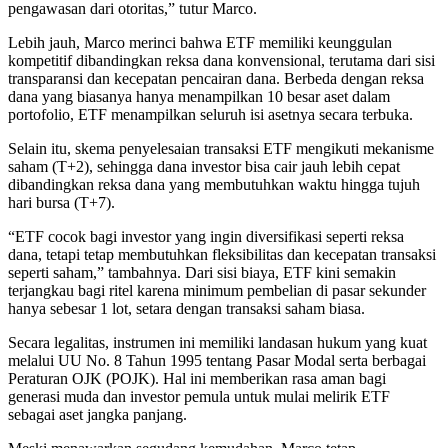
pengawasan dari otoritas,” tutur Marco.
Lebih jauh, Marco merinci bahwa ETF memiliki keunggulan
kompetitif dibandingkan reksa dana konvensional, terutama dari sisi
transparansi dan kecepatan pencairan dana. Berbeda dengan reksa
dana yang biasanya hanya menampilkan 10 besar aset dalam
portofolio, ETF menampilkan seluruh isi asetnya secara terbuka.
Selain itu, skema penyelesaian transaksi ETF mengikuti mekanisme
saham (T+2), sehingga dana investor bisa cair jauh lebih cepat
dibandingkan reksa dana yang membutuhkan waktu hingga tujuh
hari bursa (T+7).
“ETF cocok bagi investor yang ingin diversifikasi seperti reksa
dana, tetapi tetap membutuhkan fleksibilitas dan kecepatan transaksi
seperti saham,” tambahnya. Dari sisi biaya, ETF kini semakin
terjangkau bagi ritel karena minimum pembelian di pasar sekunder
hanya sebesar 1 lot, setara dengan transaksi saham biasa.
Secara legalitas, instrumen ini memiliki landasan hukum yang kuat
melalui UU No. 8 Tahun 1995 tentang Pasar Modal serta berbagai
Peraturan OJK (POJK). Hal ini memberikan rasa aman bagi
generasi muda dan investor pemula untuk mulai melirik ETF
sebagai aset jangka panjang.