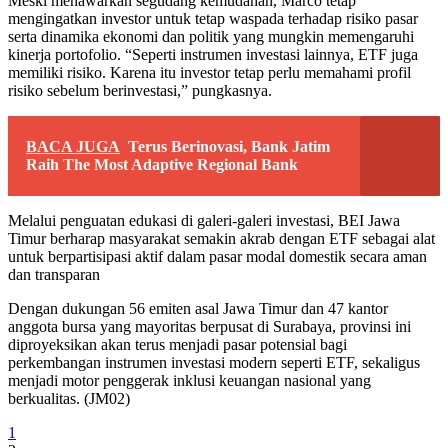
Meski menawarkan segudang kemudahan, Marco tetap
mengingatkan investor untuk tetap waspada terhadap risiko pasar
serta dinamika ekonomi dan politik yang mungkin memengaruhi
kinerja portofolio. “Seperti instrumen investasi lainnya, ETF juga
memiliki risiko. Karena itu investor tetap perlu memahami profil
risiko sebelum berinvestasi,” pungkasnya.
BACA JUGA
Terus Berinovasi, Bank Jatim
Raih The Most Adaptive Regional Bank
Melalui penguatan edukasi di galeri-galeri investasi, BEI Jawa
Timur berharap masyarakat semakin akrab dengan ETF sebagai alat
untuk berpartisipasi aktif dalam pasar modal domestik secara aman
dan transparan
Dengan dukungan 56 emiten asal Jawa Timur dan 47 kantor
anggota bursa yang mayoritas berpusat di Surabaya, provinsi ini
diproyeksikan akan terus menjadi pasar potensial bagi
perkembangan instrumen investasi modern seperti ETF, sekaligus
menjadi motor penggerak inklusi keuangan nasional yang
berkualitas. (JM02)
1