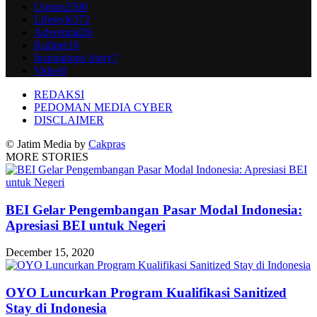
Umum
2500
Lifestyle
572
Advetorial
26
Kuliner
16
Inspirations Story
7
Video
0
REDAKSI
PEDOMAN MEDIA CYBER
DISCLAIMER
© Jatim Media by
Cakpras
MORE STORIES
BEI Gelar Pengembangan Pasar Modal Indonesia:
Apresiasi BEI untuk Negeri
December 15, 2020
OYO Luncurkan Program Kualifikasi Sanitized
Stay di Indonesia