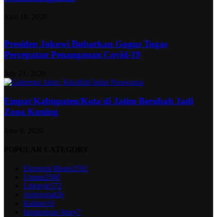
June 18, 2020
Presiden Jokowi Bubarkan Gugus Tugas
Percepatan Penanganan Covid-19
July 21, 2020
Empat Kabupaten/Kota di Jatim Berubah Jadi
Zona Kuning
June 8, 2020
POPULAR CATEGORY
Ekonomi Bisnis
2592
Umum
2500
Lifestyle
572
Advetorial
26
Kuliner
16
Inspirations Story
7