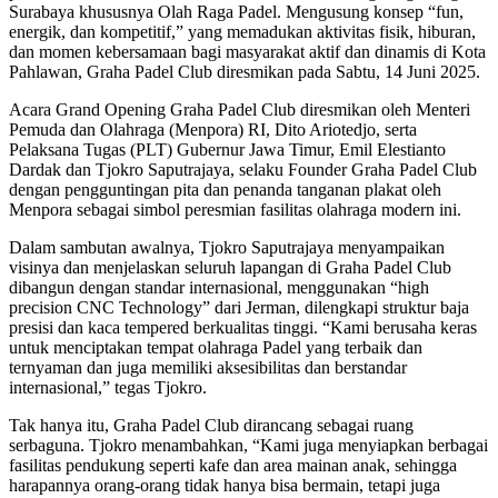
Surabaya khususnya Olah Raga Padel. Mengusung konsep “fun,
energik, dan kompetitif,” yang memadukan aktivitas fisik, hiburan,
dan momen kebersamaan bagi masyarakat aktif dan dinamis di Kota
Pahlawan, Graha Padel Club diresmikan pada Sabtu, 14 Juni 2025.
Acara Grand Opening Graha Padel Club diresmikan oleh Menteri
Pemuda dan Olahraga (Menpora) RI, Dito Ariotedjo, serta
Pelaksana Tugas (PLT) Gubernur Jawa Timur, Emil Elestianto
Dardak dan Tjokro Saputrajaya, selaku Founder Graha Padel Club
dengan pengguntingan pita dan penanda tanganan plakat oleh
Menpora sebagai simbol peresmian fasilitas olahraga modern ini.
Dalam sambutan awalnya, Tjokro Saputrajaya menyampaikan
visinya dan menjelaskan seluruh lapangan di Graha Padel Club
dibangun dengan standar internasional, menggunakan “high
precision CNC Technology” dari Jerman, dilengkapi struktur baja
presisi dan kaca tempered berkualitas tinggi. “Kami berusaha keras
untuk menciptakan tempat olahraga Padel yang terbaik dan
ternyaman dan juga memiliki aksesibilitas dan berstandar
internasional,” tegas Tjokro.
Tak hanya itu, Graha Padel Club dirancang sebagai ruang
serbaguna. Tjokro menambahkan, “Kami juga menyiapkan berbagai
fasilitas pendukung seperti kafe dan area mainan anak, sehingga
harapannya orang-orang tidak hanya bisa bermain, tetapi juga