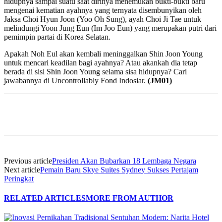
hidupnya sampai suatu saat dirinya menemukan bukti-bukti baru
mengenai kematian ayahnya yang ternyata disembunyikan oleh
Jaksa Choi Hyun Joon (Yoo Oh Sung), ayah Choi Ji Tae untuk
melindungi Yoon Jung Eun (Im Joo Eun) yang merupakan putri dari
pemimpin partai di Korea Selatan.
Apakah Noh Eul akan kembali meninggalkan Shin Joon Young
untuk mencari keadilan bagi ayahnya? Atau akankah dia tetap
berada di sisi Shin Joon Young selama sisa hidupnya? Cari
jawabannya di Uncontrollably Fond Indosiar.
(JM01)
Previous article
Presiden Akan Bubarkan 18 Lembaga Negara
Next article
Pemain Baru Skye Suites Sydney Sukses Pertajam
Peringkat
RELATED ARTICLES
MORE FROM AUTHOR