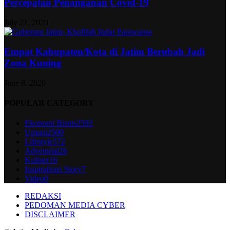
Percepatan Penanganan Covid-19
July 21, 2020
Empat Kabupaten/Kota di Jatim Berubah Jadi
Zona Kuning
June 8, 2020
POPULAR CATEGORY
Ekonomi Bisnis
2592
Umum
2500
Lifestyle
572
Advetorial
26
Kuliner
16
Inspirations Story
7
Video
0
REDAKSI
PEDOMAN MEDIA CYBER
DISCLAIMER