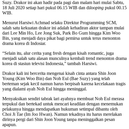
Suzy. Drakor ini akan hadir pada pagi dan malam hari mulai Sabtu,
18 Juli 2020 setiap hari pukul 06.15 WIB dan di
looping
pukul 00.15
WIB.
Menurut Harsiwi Achmad selaku Direktur Programming SCM,
salah satu kekuatan drakor ini adalah kehadiran aktor tampan mulai
dari Lee Min Ho, Lee Jong Suk, Park Bo Gum hingga Kim Woo
Bin, yang menjadi daya pikat bagi pemirsa untuk terus menonton
drama korea di Indosiar.
“Selain itu, alur cerita yang fresh dengan kisah romantic, juga
menjadi salah satu alasan munculnya kembali trend menonton drama
korea di stasiun televisi Indonesia,” tambah Harsiwi.
Drakor kali ini bercerita mengenai kisah cinta antara Shin Joon
Young (Kim Woo Bin) dan Noh Eul (Bae Suzy) yang telah
berteman sejak kecil namun harus berpisah karena kecelakaan tragis
yang dialami ayah Noh Eul hingga meninggal.
Menyaksikan sendiri tabrak lari ayahnya membuat Noh Eul merasa
terpukul dan bertekad untuk mencari keadilan dengan menemukan
pelakunya hingga mendapatkan hukuman setimpal dibantu oleh
Choi Ji Tae (Im Joo Hwan). Namun tekadnya itu harus merelakan
dirinya pergi dari Shin Joon Young tanpa meninggalkan pesan
apapun.