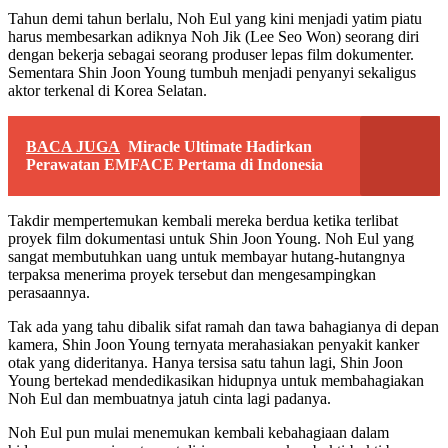
Tahun demi tahun berlalu, Noh Eul yang kini menjadi yatim piatu
harus membesarkan adiknya Noh Jik (Lee Seo Won) seorang diri
dengan bekerja sebagai seorang produser lepas film dokumenter.
Sementara Shin Joon Young tumbuh menjadi penyanyi sekaligus
aktor terkenal di Korea Selatan.
BACA JUGA
Miracle Ultimate Hadirkan
Perawatan EMFACE Pertama di Indonesia
Takdir mempertemukan kembali mereka berdua ketika terlibat
proyek film dokumentasi untuk Shin Joon Young. Noh Eul yang
sangat membutuhkan uang untuk membayar hutang-hutangnya
terpaksa menerima proyek tersebut dan mengesampingkan
perasaannya.
Tak ada yang tahu dibalik sifat ramah dan tawa bahagianya di depan
kamera, Shin Joon Young ternyata merahasiakan penyakit kanker
otak yang dideritanya. Hanya tersisa satu tahun lagi, Shin Joon
Young bertekad mendedikasikan hidupnya untuk membahagiakan
Noh Eul dan membuatnya jatuh cinta lagi padanya.
Noh Eul pun mulai menemukan kembali kebahagiaan dalam