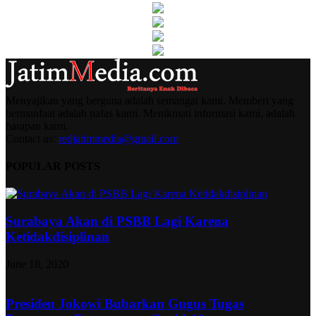
Menyajikan yang berguna adalah semangat kami. Memberi yang
bermanfaat adalah nafas kami. Menikmati informasi kami, adalah
harapan kami.
Contact us:
redjatimmedia@gmail.com
POPULAR POSTS
Surabaya Akan di PSBB Lagi Karena
Ketidakdisiplinan
June 18, 2020
Presiden Jokowi Bubarkan Gugus Tugas