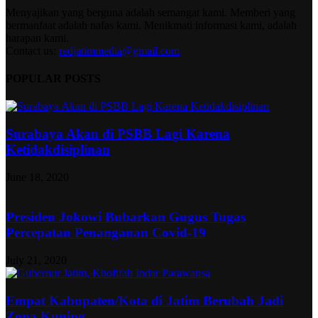
Menyajikan yang berguna adalah semangat kami. Memberi yang
bermanfaat adalah nafas kami. Menikmati informasi kami, adalah
harapan kami.
Contact us:
redjatimmedia@gmail.com
POPULAR POSTS
Surabaya Akan di PSBB Lagi Karena
Ketidakdisiplinan
June 18, 2020
Presiden Jokowi Bubarkan Gugus Tugas
Percepatan Penanganan Covid-19
July 21, 2020
Empat Kabupaten/Kota di Jatim Berubah Jadi
Zona Kuning