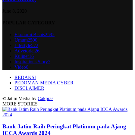
June 8, 2020
POPULAR CATEGORY
Ekonomi Bisnis
2592
Umum
2500
Lifestyle
572
Advetorial
26
Kuliner
16
Inspirations Story
7
Video
0
REDAKSI
PEDOMAN MEDIA CYBER
DISCLAIMER
© Jatim Media by
Cakpras
MORE STORIES
Bank Jatim Raih Peringkat Platinum pada Ajang
ICCA Awards 2024