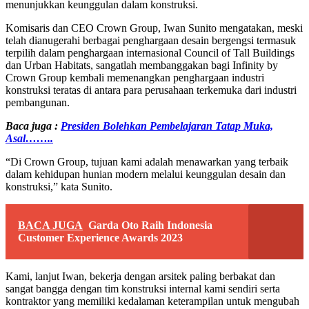
menunjukkan keunggulan dalam konstruksi.
Komisaris dan CEO Crown Group, Iwan Sunito mengatakan, meski
telah dianugerahi berbagai penghargaan desain bergengsi termasuk
terpilih dalam penghargaan internasional Council of Tall Buildings
dan Urban Habitats, sangatlah membanggakan bagi Infinity by
Crown Group kembali memenangkan penghargaan industri
konstruksi teratas di antara para perusahaan terkemuka dari industri
pembangunan.
Baca juga :
Presiden Bolehkan Pembelajaran Tatap Muka,
Asal……..
“Di Crown Group, tujuan kami adalah menawarkan yang terbaik
dalam kehidupan hunian modern melalui keunggulan desain dan
konstruksi,” kata Sunito.
BACA JUGA
Garda Oto Raih Indonesia
Customer Experience Awards 2023
Kami, lanjut Iwan, bekerja dengan arsitek paling berbakat dan
sangat bangga dengan tim konstruksi internal kami sendiri serta
kontraktor yang memiliki kedalaman keterampilan untuk mengubah