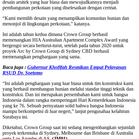
desain arsitek yang luar biasa dan mewujudkannya menjadi
pembangunan perkotaan yang diselesaikan dengan cermat.
“Kami memilih desain yang menampilkan komunitas hunian dan
menonjol di lingkungan perkotaan,” katanya.
Ini adalah tahun kedua dimana Crown Group berhasil
memenangkan HIA Australian Apartment Complex Award yang
bergengsi secara berturut-turut, setelah pada tahun 2020 untuk
proyek Arc by Crown Group di Sydney CBD berhasil
memenangkan penghargaan yang sama.
Baca juga :
Gubernur Khofifah Resmikan Empat Pelayanan
RSUD Dr. Soetomo
“Ini adalah penghargaan yang luar biasa untuk tim konstruksi kami
yang berhasil membangun hunian melalui standar tinggi teknik dan
konstruksi. Dan ini merupakan persembahan kami untuk bangsa
Indonesia dalam rangka memperingati Hari Kemerdekaan Indonesia
yang ke 76. Sebuah pernyataan solid bahwa bangsa Indonesia
mampu berkompetisi di luar negeri,” lanjut pengusahaa kelahiran
Surabaya ini.
Diketahui, Crown Group saat ini sedang mengembangkan sejumlah
proyek terkemuka di Sydney, Melbourne dan Brisbane di Australia
serta Los Angeles di AS.
(JM01)