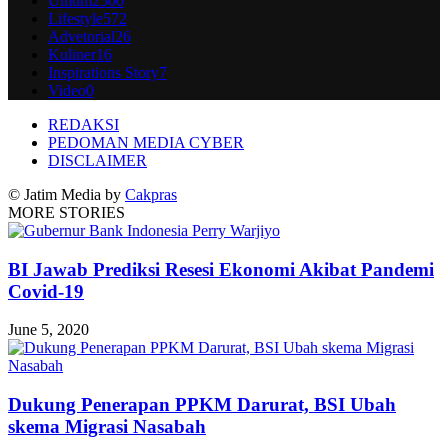
Umum
2500
Lifestyle
572
Advetorial
26
Kuliner
16
Inspirations Story
7
Video
0
REDAKSI
PEDOMAN MEDIA CYBER
DISCLAIMER
© Jatim Media by
Cakpras
MORE STORIES
BI Jawab Prediksi Resesi Ekonomi Akibat Pandemi
Covid-19
June 5, 2020
Dukung Penerapan PPKM Darurat, BSI Ubah
skema Migrasi Nasabah