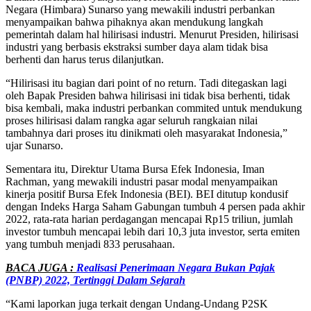
Negara (Himbara) Sunarso yang mewakili industri perbankan
menyampaikan bahwa pihaknya akan mendukung langkah
pemerintah dalam hal hilirisasi industri. Menurut Presiden, hilirisasi
industri yang berbasis ekstraksi sumber daya alam tidak bisa
berhenti dan harus terus dilanjutkan.
“Hilirisasi itu bagian dari point of no return. Tadi ditegaskan lagi
oleh Bapak Presiden bahwa hilirisasi ini tidak bisa berhenti, tidak
bisa kembali, maka industri perbankan commited untuk mendukung
proses hilirisasi dalam rangka agar seluruh rangkaian nilai
tambahnya dari proses itu dinikmati oleh masyarakat Indonesia,”
ujar Sunarso.
Sementara itu, Direktur Utama Bursa Efek Indonesia, Iman
Rachman, yang mewakili industri pasar modal menyampaikan
kinerja positif Bursa Efek Indonesia (BEI). BEI ditutup kondusif
dengan Indeks Harga Saham Gabungan tumbuh 4 persen pada akhir
2022, rata-rata harian perdagangan mencapai Rp15 triliun, jumlah
investor tumbuh mencapai lebih dari 10,3 juta investor, serta emiten
yang tumbuh menjadi 833 perusahaan.
BACA JUGA :
Realisasi Penerimaan Negara Bukan Pajak
(PNBP) 2022, Tertinggi Dalam Sejarah
“Kami laporkan juga terkait dengan Undang-Undang P2SK