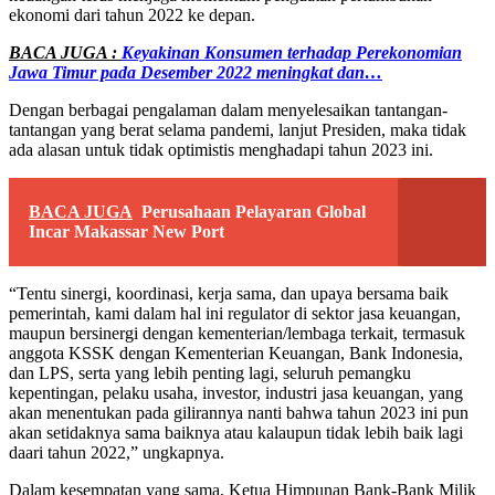
ekonomi dari tahun 2022 ke depan.
BACA JUGA :
Keyakinan Konsumen terhadap Perekonomian
Jawa Timur pada Desember 2022 meningkat dan…
Dengan berbagai pengalaman dalam menyelesaikan tantangan-
tantangan yang berat selama pandemi, lanjut Presiden, maka tidak
ada alasan untuk tidak optimistis menghadapi tahun 2023 ini.
BACA JUGA
Perusahaan Pelayaran Global
Incar Makassar New Port
“Tentu sinergi, koordinasi, kerja sama, dan upaya bersama baik
pemerintah, kami dalam hal ini regulator di sektor jasa keuangan,
maupun bersinergi dengan kementerian/lembaga terkait, termasuk
anggota KSSK dengan Kementerian Keuangan, Bank Indonesia,
dan LPS, serta yang lebih penting lagi, seluruh pemangku
kepentingan, pelaku usaha, investor, industri jasa keuangan, yang
akan menentukan pada gilirannya nanti bahwa tahun 2023 ini pun
akan setidaknya sama baiknya atau kalaupun tidak lebih baik lagi
daari tahun 2022,” ungkapnya.
Dalam kesempatan yang sama, Ketua Himpunan Bank-Bank Milik