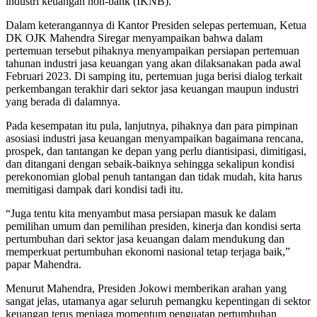
industri keuangan non-bank (IKNB).
Dalam keterangannya di Kantor Presiden selepas pertemuan, Ketua
DK OJK Mahendra Siregar menyampaikan bahwa dalam
pertemuan tersebut pihaknya menyampaikan persiapan pertemuan
tahunan industri jasa keuangan yang akan dilaksanakan pada awal
Februari 2023. Di samping itu, pertemuan juga berisi dialog terkait
perkembangan terakhir dari sektor jasa keuangan maupun industri
yang berada di dalamnya.
Pada kesempatan itu pula, lanjutnya, pihaknya dan para pimpinan
asosiasi industri jasa keuangan menyampaikan bagaimana rencana,
prospek, dan tantangan ke depan yang perlu diantisipasi, dimitigasi,
dan ditangani dengan sebaik-baiknya sehingga sekalipun kondisi
perekonomian global penuh tantangan dan tidak mudah, kita harus
memitigasi dampak dari kondisi tadi itu.
“Juga tentu kita menyambut masa persiapan masuk ke dalam
pemilihan umum dan pemilihan presiden, kinerja dan kondisi serta
pertumbuhan dari sektor jasa keuangan dalam mendukung dan
memperkuat pertumbuhan ekonomi nasional tetap terjaga baik,”
papar Mahendra.
Menurut Mahendra, Presiden Jokowi memberikan arahan yang
sangat jelas, utamanya agar seluruh pemangku kepentingan di sektor
keuangan terus menjaga momentum penguatan pertumbuhan