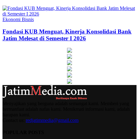
Ekonomi Bisnis
Fondasi KUB Menguat, Kinerja Konsolidasi Bank
Jatim Melesat di Semester I 2026
Menyajikan yang berguna adalah semangat kami. Memberi yang
bermanfaat adalah nafas kami. Menikmati informasi kami, adalah
harapan kami.
Contact us:
redjatimmedia@gmail.com
POPULAR POSTS