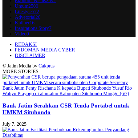
Ekonomi Bisnis
2592
Umum
2500
Lifestyle
572
Advetorial
26
Kuliner
16
Inspirations Story
7
Video
0
REDAKSI
PEDOMAN MEDIA CYBER
DISCLAIMER
© Jatim Media by
Cakpras
MORE STORIES
Bank Jatim Serahkan CSR Tenda Portabel untuk
UMKM Situbondo
July 7, 2025