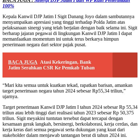
BACA JUGA :
Sinergi DJP Jatim I dan WP Raih Penerimaan
100%
Kepala Kanwil DJP Jatim I Sigit Danang Joyo dalam sambutannya
menyampaikan apresiasi yang tinggi terhadap Polda Jatim atas
pelaksanaan sinergi yang telah berjalan dengan baik selama ini. Sigit
berharap jajaran pegawai di lingkungan Kanwil DJP Jatim I dapat
memanfaatkan momentum ini untuk terus berkarya himpun
penerimaan negara dari sektor pajak pusat.
BACA JUGA
Atasi Kekeringan, Bank
Jatim Serahkan CSR Ke Pemkab Tuban
“Mari kita semua untuk kuatkan tekad, rapatkan barisan, amankan
target penerimaan negara tahun 2024 sebesar Rp55,34 triliun,”
ujarnya.
Target penerimaan Kanwil DJP Jatim I tahun 2024 sebesar Rp 55,34
triliun atau lebih tinggi dari realisasi tahun 2023 sebesar Rp 50,375
triliun. Sigit meyakini tuntutan tersebut dapat tercapai dengan
kesamaan gerak langkah, bersinergi, berkolaborasi, kerja cerdas, dan
kerja keras dari semua pegawai serta dukungan yang kuat dari
stakeholder dalam menjawab tantangan berat di tahun 2024 ini.