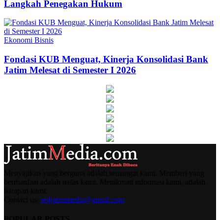
Langkah Penegakan Hukum
Ekonomi Bisnis
Fondasi KUB Menguat, Kinerja Konsolidasi Bank
Jatim Melesat di Semester I 2026
Menyajikan yang berguna adalah semangat kami. Memberi yang
bermanfaat adalah nafas kami. Menikmati informasi kami, adalah
harapan kami.
Contact us:
redjatimmedia@gmail.com
POPULAR POSTS