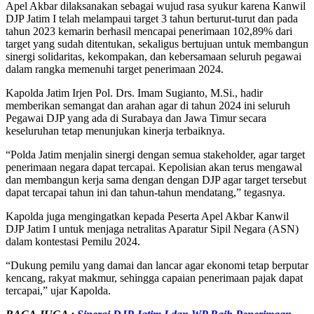
Apel Akbar dilaksanakan sebagai wujud rasa syukur karena Kanwil
DJP Jatim I telah melampaui target 3 tahun berturut-turut dan pada
tahun 2023 kemarin berhasil mencapai penerimaan 102,89% dari
target yang sudah ditentukan, sekaligus bertujuan untuk membangun
sinergi solidaritas, kekompakan, dan kebersamaan seluruh pegawai
dalam rangka memenuhi target penerimaan 2024.
Kapolda Jatim Irjen Pol. Drs. Imam Sugianto, M.Si., hadir
memberikan semangat dan arahan agar di tahun 2024 ini seluruh
Pegawai DJP yang ada di Surabaya dan Jawa Timur secara
keseluruhan tetap menunjukan kinerja terbaiknya.
“Polda Jatim menjalin sinergi dengan semua stakeholder, agar target
penerimaan negara dapat tercapai. Kepolisian akan terus mengawal
dan membangun kerja sama dengan dengan DJP agar target tersebut
dapat tercapai tahun ini dan tahun-tahun mendatang,” tegasnya.
Kapolda juga mengingatkan kepada Peserta Apel Akbar Kanwil
DJP Jatim I untuk menjaga netralitas Aparatur Sipil Negara (ASN)
dalam kontestasi Pemilu 2024.
“Dukung pemilu yang damai dan lancar agar ekonomi tetap berputar
kencang, rakyat makmur, sehingga capaian penerimaan pajak dapat
tercapai,” ujar Kapolda.