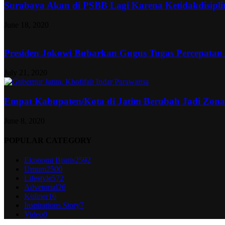
Surabaya Akan di PSBB Lagi Karena Ketidakdisipl
June 18, 2020
Presiden Jokowi Bubarkan Gugus Tugas Percepatan
July 21, 2020
Empat Kabupaten/Kota di Jatim Berubah Jadi Zon
June 8, 2020
POPULAR CATEGORY
Ekonomi Bisnis
2592
Umum
2500
Lifestyle
572
Advetorial
26
Kuliner
16
Inspirations Story
7
Video
0