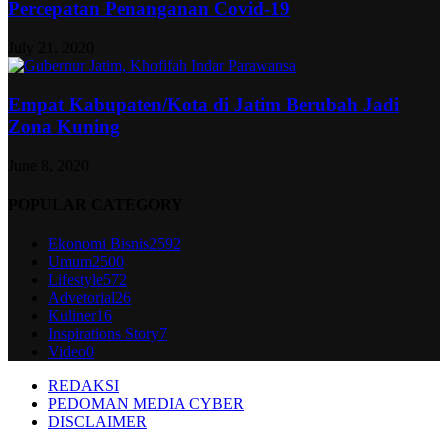
Percepatan Penanganan Covid-19
July 21, 2020
Empat Kabupaten/Kota di Jatim Berubah Jadi
Zona Kuning
June 8, 2020
POPULAR CATEGORY
Ekonomi Bisnis
2592
Umum
2500
Lifestyle
572
Advetorial
26
Kuliner
16
Inspirations Story
7
Video
0
REDAKSI
PEDOMAN MEDIA CYBER
DISCLAIMER