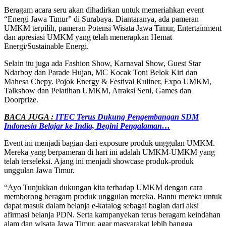
Beragam acara seru akan dihadirkan untuk memeriahkan event
“Energi Jawa Timur” di Surabaya. Diantaranya, ada pameran
UMKM terpilih, pameran Potensi Wisata Jawa Timur, Entertainment
dan apresiasi UMKM yang telah menerapkan Hemat
Energi/Sustainable Energi.
Selain itu juga ada Fashion Show, Karnaval Show, Guest Star
Ndarboy dan Parade Hujan, MC Kocak Toni Belok Kiri dan
Mahesa Chepy. Pojok Energy & Festival Kuliner, Expo UMKM,
Talkshow dan Pelatihan UMKM, Atraksi Seni, Games dan
Doorprize.
BACA JUGA :
ITEC Terus Dukung Pengembangan SDM
Indonesia Belajar ke India, Begini Pengalaman…
Event ini menjadi bagian dari exposure produk unggulan UMKM.
Mereka yang berpameran di hari ini adalah UMKM-UMKM yang
telah terseleksi. Ajang ini menjadi showcase produk-produk
unggulan Jawa Timur.
“Ayo Tunjukkan dukungan kita terhadap UMKM dengan cara
memborong beragam produk unggulan mereka. Bantu mereka untuk
dapat masuk dalam belanja e-katalog sebagai bagian dari aksi
afirmasi belanja PDN. Serta kampanyekan terus beragam keindahan
alam dan wisata Jawa Timur, agar masyarakat lebih bangga