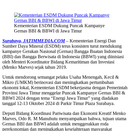
Kementerian ESDM Dukung Puncak Kampanye
Gernas BBI & BBWI di Jawa Timur
Surabaya, JATIMMEDIA.COM
– Kementerian Energi Dan
Sumber Daya Mineral (ESDM) terus konsisten turut mendukung
kampanye Gerakan Nasional (Gernas) Bangga Buatan Indonesia
(BBI) dan Bangga Berwisata di Indonesia (BBWI) yang diinisiasi
oleh Menteri Koordinator Bidang Kemaritiman dan Investasi
(Menko Marves) sejak tahun 2019.
Untuk mendorong semangat pelaku Usaha Menengah, Kecil &
Mikro (UMKM) berinovasi dan meningkatkan pertumbuhan
ekonomi lokal, Kementerian ESDM bekerjasma dengan Pemerintah
Provinsi Jawa Timur menggelar Puncak Kampanye Gernas BBI &
BBWI 2024 dengan tema “Energi Jawa Timur” yang diadakan
tanggal 12-13 Oktober 2024 di Parkir Timur Plaza Surabaya.
Deputi Bidang Koordinasi Pariwisata dan Ekonomi Kreatif Menko
Marves, Odo R. M Manuhutu menyampaikan bahwa, tujuan utama
Gernas BBI dan BBWI adalah untuk menggerakkan roda
perekonomian dan meningkatkan kesejahteraan masyarakat