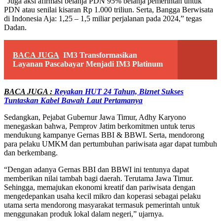
“Juga aksi afirmasi belanja PDN 95% belanja pemerintah untuk
PDN atau senilai kisaran Rp 1.000 triliun. Serta, Bangga Berwisata
di Indonesia Aja: 1,25 – 1,5 miliar perjalanan pada 2024,” tegas
Dadan.
BACA JUGA
IM3 Transformasikan
Layanan Pascabayar Menjadi IM3 Platinum
BACA JUGA :
Reyakan HUT 24 Tahun, Biznet Sukses
Tuntaskan Kabel Bawah Laut Pertamanya
Sedangkan, Pejabat Gubernur Jawa Timur, Adhy Karyono
menegaskan bahwa, Pemprov Jatim berkomitmen untuk terus
mendukung kampanye Gernas BBI & BBWI. Serta, mendorong
para pelaku UMKM dan pertumbuhan pariwisata agar dapat tumbuh
dan berkembang.
“Dengan adanya Gernas BBI dan BBWI ini tentunya dapat
memberikan nilai tambah bagi daerah. Terutama Jawa Timur.
Sehingga, memajukan ekonomi kreatif dan pariwisata dengan
mengedepankan usaha kecil mikro dan koperasi sebagai pelaku
utama serta mendorong masyarakat termasuk pemerintah untuk
menggunakan produk lokal dalam negeri,” ujarnya.