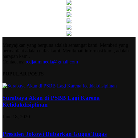
Menyajikan yang berguna adalah semangat kami. Memberi yang
bermanfaat adalah nafas kami. Menikmati informasi kami, adalah
harapan kami.
Contact us:
redjatimmedia@gmail.com
POPULAR POSTS
Surabaya Akan di PSBB Lagi Karena
Ketidakdisiplinan
June 18, 2020
Presiden Jokowi Bubarkan Gugus Tugas