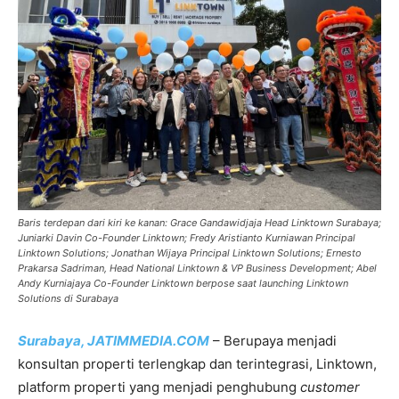
Baris terdepan dari kiri ke kanan: Grace Gandawidjaja Head Linktown Surabaya;
Juniarki Davin Co-Founder Linktown; Fredy Aristianto Kurniawan Principal
Linktown Solutions; Jonathan Wijaya Principal Linktown Solutions; Ernesto
Prakarsa Sadriman, Head National Linktown & VP Business Development; Abel
Andy Kurniajaya Co-Founder Linktown berpose saat launching Linktown
Solutions di Surabaya
Surabaya, JATIMMEDIA.COM
– Berupaya menjadi
konsultan properti terlengkap dan terintegrasi, Linktown,
platform properti yang menjadi penghubung
customer