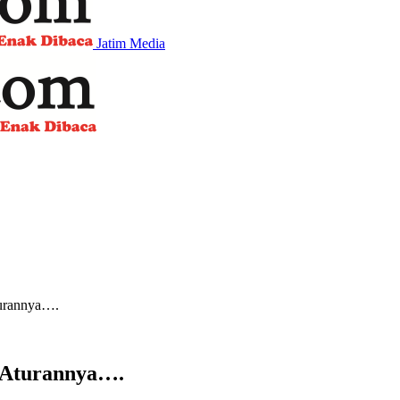
Jatim Media
turannya….
i Aturannya….