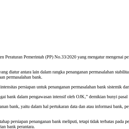
ken Peraturan Pemerintah (PP) No.33/2020 yang mengatur mengenai 
g diatur antara lain dalam rangka penanganan permasalahan stabilitas
nan permasalahan bank.
intensitas persiapan untuk penanganan permasalahan bank sistemik dan 
agai bank dalam pengawasan intensif oleh OJK,” demikian bunyi pasal
n bank, yaitu dalam hal pertukaran data dan atau informasi bank, pe
ahap persiapan penanganan bank meliputi, tetapi tidak terbatas pada p
ian bank perantara.