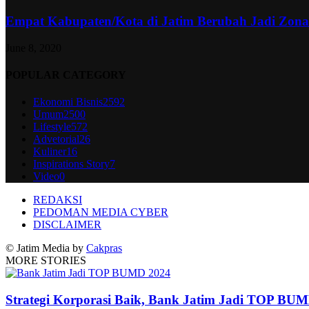
Empat Kabupaten/Kota di Jatim Berubah Jadi Zon
June 8, 2020
POPULAR CATEGORY
Ekonomi Bisnis
2592
Umum
2500
Lifestyle
572
Advetorial
26
Kuliner
16
Inspirations Story
7
Video
0
REDAKSI
PEDOMAN MEDIA CYBER
DISCLAIMER
© Jatim Media by
Cakpras
MORE STORIES
Strategi Korporasi Baik, Bank Jatim Jadi TOP BU