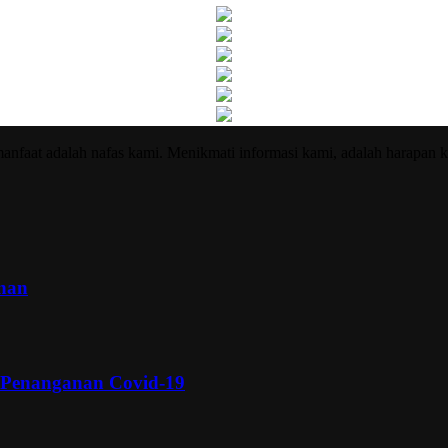
nfaat adalah nafas kami. Menikmati informasi kami, adalah harapan k
inan
 Penanganan Covid-19