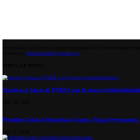
Menyajikan yang berguna adalah semangat kami. Memberi yang berma
Contact us:
redjatimmedia@gmail.com
POPULAR POSTS
Surabaya Akan di PSBB Lagi Karena Ketidakdisipl
June 18, 2020
Presiden Jokowi Bubarkan Gugus Tugas Percepatan
July 21, 2020