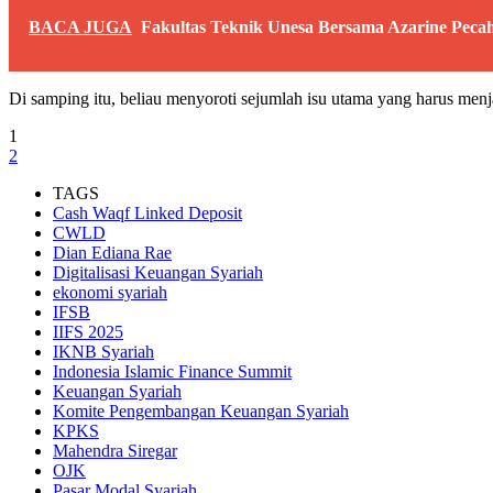
BACA JUGA
Fakultas Teknik Unesa Bersama Azarine Pe
Di samping itu, beliau menyoroti sejumlah isu utama yang harus menja
1
2
TAGS
Cash Waqf Linked Deposit
CWLD
Dian Ediana Rae
Digitalisasi Keuangan Syariah
ekonomi syariah
IFSB
IIFS 2025
IKNB Syariah
Indonesia Islamic Finance Summit
Keuangan Syariah
Komite Pengembangan Keuangan Syariah
KPKS
Mahendra Siregar
OJK
Pasar Modal Syariah