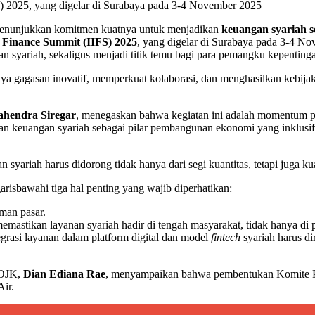
) 2025, yang digelar di Surabaya pada 3-4 November 2025
menunjukkan komitmen kuatnya untuk menjadikan
keuangan syariah s
c Finance Summit (IIFS) 2025
, yang digelar di Surabaya pada 3-4 N
n syariah, sekaligus menjadi titik temu bagi para pemangku kepenting
ya gagasan inovatif, memperkuat kolaborasi, dan menghasilkan kebija
hendra Siregar
, menegaskan bahwa kegiatan ini adalah momentum p
an keuangan syariah sebagai pilar pembangunan ekonomi yang inklusif
ariah harus didorong tidak hanya dari segi kuantitas, tetapi juga kua
arisbawahi tiga hal penting yang wajib diperhatikan:
man pasar.
astikan layanan syariah hadir di tengah masyarakat, tidak hanya di pu
grasi layanan dalam platform digital dan model
fintech
syariah harus d
 OJK,
Dian Ediana Rae
, menyampaikan bahwa pembentukan Komite 
Air.