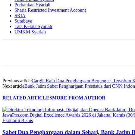
Perbankan Syariah
Sharia Restricted Investment Account
SRIA
Surabaya
Tata Kelola Syariah
UMKM Syariah
Share
Previous article
Cargill Raih Dua Penghargaan Bergengsi, Tegaskan K
Next article
Bank Jatim Sabet Penghargaan Prestisius dari CNN Indon
RELATED ARTICLES
MORE FROM AUTHOR
Ekonomi Bisnis
Sabet Dua Penghargaan dalam Sehari, Bank Jatim 