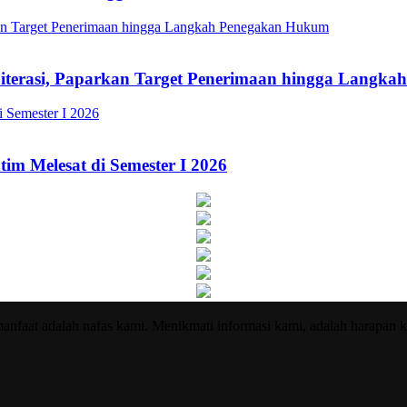
Literasi, Paparkan Target Penerimaan hingga Lang
im Melesat di Semester I 2026
nfaat adalah nafas kami. Menikmati informasi kami, adalah harapan k