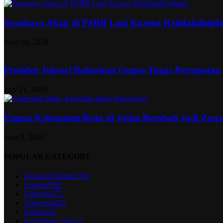
Surabaya Akan di PSBB Lagi Karena Ketidakdisipl
June 18, 2020
Presiden Jokowi Bubarkan Gugus Tugas Percepatan
July 21, 2020
Empat Kabupaten/Kota di Jatim Berubah Jadi Zon
June 8, 2020
POPULAR CATEGORY
Ekonomi Bisnis
2592
Umum
2500
Lifestyle
572
Advetorial
26
Kuliner
16
Inspirations Story
7