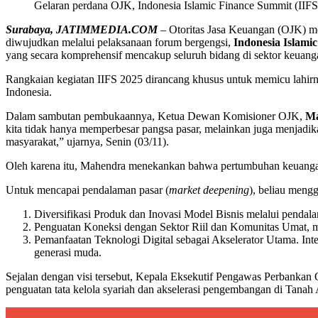
Gelaran perdana OJK, Indonesia Islamic Finance Summit (IIFS
Surabaya, JATIMMEDIA.COM
– Otoritas Jasa Keuangan (OJK) 
diwujudkan melalui pelaksanaan forum bergengsi,
Indonesia Islami
yang secara komprehensif mencakup seluruh bidang di sektor keuanga
Rangkaian kegiatan IIFS 2025 dirancang khusus untuk memicu lahirn
Indonesia.
Dalam sambutan pembukaannya, Ketua Dewan Komisioner OJK,
Ma
kita tidak hanya memperbesar pangsa pasar, melainkan juga menjadik
masyarakat,” ujarnya, Senin (03/11).
Oleh karena itu, Mahendra menekankan bahwa pertumbuhan keuangan sy
Untuk mencapai pendalaman pasar (
market deepening
), beliau mengg
Diversifikasi Produk dan Inovasi Model Bisnis melalui pendala
Penguatan Koneksi dengan Sektor Riil dan Komunitas Umat, mem
Pemanfaatan Teknologi Digital sebagai Akselerator Utama. Inte
generasi muda.
Sejalan dengan visi tersebut, Kepala Eksekutif Pengawas Perbankan
penguatan tata kelola syariah dan akselerasi pengembangan di Tanah 