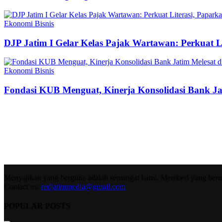
Ekonomi Bisnis
DJP Jatim I Gelar Kelas Pajak Wartawan: Perkuat 
Ekonomi Bisnis
Fondasi KUB Menguat, Kinerja Konsolidasi Bank Jat
Menyajikan yang berguna adalah semangat kami. Memberi yang berma
Contact us:
redjatimmedia@gmail.com
POPULAR POSTS