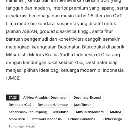
Families”, kendaraan ini menawarkan desain SUV yang
tangguh dan modern, interior premium yang lapang, serta
akselerasi bertenaga dari mesin turbo 1.5 liter dan CVT.
Lima mode berkendara, suspensi yang disetel untuk
jalanan ASEAN,
ground clearance
tinggi, serta fitur
bantuan pengemudi dan konektivitas canggih semakin
melengkapi keunggulan Destinator. Diproduksi di pabrik
Mitsubishi Motors Krama Yudha Indonesia di Cikarang
dengan kandungan lokal sekitar 70%, Destinator siap
menjadi pilihan ideal bagi keluarga modern di Indonesia.
(JM02)
TAGS
AllNewMitsubishiDestinator
DestinatorExceed
DestinatorGLS
DestinatorUltimate
JawaTimur
Kendaraan7Penumpang
Mitsubishi
MitsubishiMotors
MMKSI
MobilBaru
OtomotifIndonesia
PeluncuranMobil
SUVKeluarga
TunjunganPlaza6