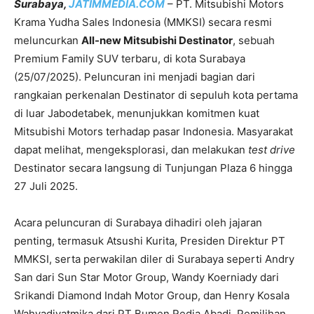
Surabaya,
JATIMMEDIA.COM
– PT. Mitsubishi Motors
Krama Yudha Sales Indonesia (MMKSI) secara resmi
meluncurkan
All-new Mitsubishi Destinator
, sebuah
Premium Family SUV terbaru, di kota Surabaya
(25/07/2025). Peluncuran ini menjadi bagian dari
rangkaian perkenalan Destinator di sepuluh kota pertama
di luar Jabodetabek, menunjukkan komitmen kuat
Mitsubishi Motors terhadap pasar Indonesia. Masyarakat
dapat melihat, mengeksplorasi, dan melakukan
test drive
Destinator secara langsung di Tunjungan Plaza 6 hingga
27 Juli 2025.
Acara peluncuran di Surabaya dihadiri oleh jajaran
penting, termasuk Atsushi Kurita, Presiden Direktur PT
MMKSI, serta perwakilan diler di Surabaya seperti Andry
San dari Sun Star Motor Group, Wandy Koerniady dari
Srikandi Diamond Indah Motor Group, dan Henry Kosala
Wahyadiyatmika dari PT Bumen Redja Abadi. Pemilihan