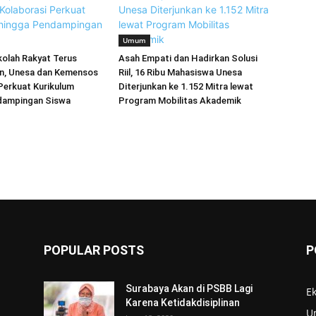
Umum
kolah Rakyat Terus
Asah Empati dan Hadirkan Solusi
an, Unesa dan Kemensos
Riil, 16 Ribu Mahasiswa Unesa
Perkuat Kurikulum
Diterjunkan ke 1.152 Mitra lewat
dampingan Siswa
Program Mobilitas Akademik
POPULAR POSTS
P
Surabaya Akan di PSBB Lagi
E
Karena Ketidakdisiplinan
U
s