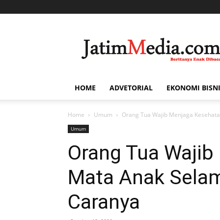
Jatim
Media
HOME
ADVETORIAL
EKONOMI BISN
Home
Umum
Orang Tua Wajib Menjaga Kesehatan
Umum
Orang Tua Wajib
Mata Anak Selama
Caranya