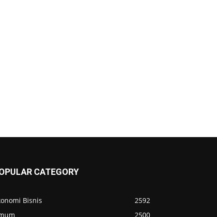
OPULAR CATEGORY
konomi Bisnis
2592
mum
2500