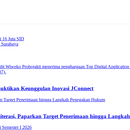
i 16 Juta SID
 Surabaya
Buktikan Keunggulan Inovasi JConnect
Literasi, Paparkan Target Penerimaan hingga Lang