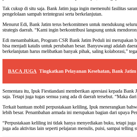
Tak cukup di situ saja. Bank Jatim juga ingin memenuhi fasilitas s
pengelolaan sampah terintegrasi serta berkelanjutan.
Menurut Edi, Bank Jatim terus berkomitmen untuk mendukung selur
strategis daerah. “Kami ingin berkontribusi langsung untuk mendoron
Edi menambahkan, Program CSR Bank Jatim Peduli ini merupakan bent
bisa menjadi katalis untuk perubahan besar. Banyuwangi adalah daer
berkelanjutan harus melibatkan banyak pihak, saling kolaborasi,” teg
BACA JUGA
Tingkatkan Pelayanan Kesehatan, Bank Jati
Sementara itu, Ipuk Fiestiandani memberikan apresiasi kepada Bank 
saja. Tetapi juga tugas semua yang ada di daerah tersebut. “Maka dari
Terkait bantuan mobil perpustakaan keliling, Ipuk menerangkan bahwa
lebih besar. Penambahan armada ini merupakan bagian dari upaya Pe
“Perpustakaan keliling ini tidak hanya menyediakan buku, tetapi juga a
juga ada aktivitas lain seperti pelajaran menulis, puisi, sampai telling