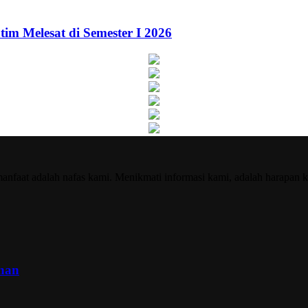
im Melesat di Semester I 2026
nfaat adalah nafas kami. Menikmati informasi kami, adalah harapan k
inan