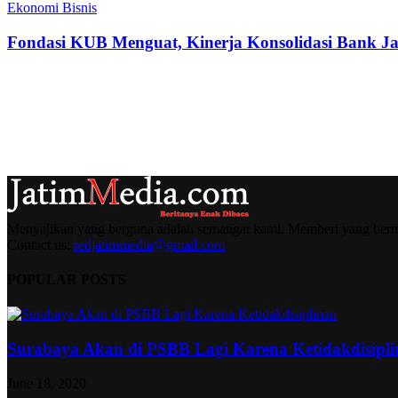
Ekonomi Bisnis
Fondasi KUB Menguat, Kinerja Konsolidasi Bank Jat
Menyajikan yang berguna adalah semangat kami. Memberi yang berma
Contact us:
redjatimmedia@gmail.com
POPULAR POSTS
Surabaya Akan di PSBB Lagi Karena Ketidakdisipl
June 18, 2020