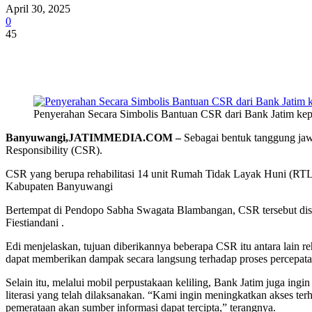
April 30, 2025
0
45
Share
Penyerahan Secara Simbolis Bantuan CSR dari Bank Jatim k
Banyuwangi,JATIMMEDIA.COM –
Sebagai bentuk tanggung jaw
Responsibility (CSR).
CSR yang berupa rehabilitasi 14 unit Rumah Tidak Layak Huni (RTLH
Kabupaten Banyuwangi
Bertempat di Pendopo Sabha Swagata Blambangan, CSR tersebut dise
Fiestiandani .
Edi menjelaskan, tujuan diberikannya beberapa CSR itu antara lain r
dapat memberikan dampak secara langsung terhadap proses percepat
Selain itu, melalui mobil perpustakaan keliling, Bank Jatim juga 
literasi yang telah dilaksanakan. “Kami ingin meningkatkan akses t
pemerataan akan sumber informasi dapat tercipta,” terangnya.