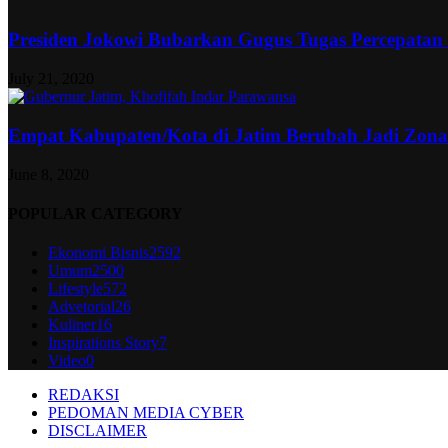
Presiden Jokowi Bubarkan Gugus Tugas Percepatan
July 21, 2020
Empat Kabupaten/Kota di Jatim Berubah Jadi Zon
June 8, 2020
POPULAR CATEGORY
Ekonomi Bisnis
2592
Umum
2500
Lifestyle
572
Advetorial
26
Kuliner
16
Inspirations Story
7
Video
0
REDAKSI
PEDOMAN MEDIA CYBER
DISCLAIMER