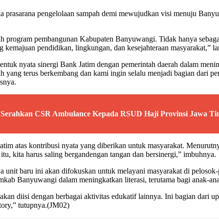
arana prasarana pengelolaan sampah demi mewujudkan visi menuju Banyu
uh program pembangunan Kabupaten Banyuwangi. Tidak hanya sebagai 
g kemajuan pendidikan, lingkungan, dan kesejahteraan masyarakat,” la
uk nyata sinergi Bank Jatim dengan pemerintah daerah dalam meningk
ah yang terus berkembang dan kami ingin selalu menjadi bagian dari 
asnya.
m Serahkan CSR Ambulance Kepada RSUD Haji Provinsi Jawa T
Jatim atas kontribusi nyata yang diberikan untuk masyarakat. Menuru
 itu, kita harus saling bergandengan tangan dan bersinergi,” imbuhnya.
 unit baru ini akan difokuskan untuk melayani masyarakat di pelosok-
mkab Banyuwangi dalam meningkatkan literasi, terutama bagi anak-an
kan diisi dengan berbagai aktivitas edukatif lainnya. Ini bagian dari u
 story,” tutupnya.(JM02)