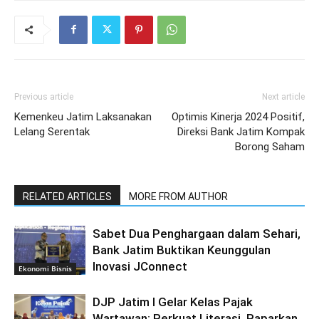
Previous article
Next article
Kemenkeu Jatim Laksanakan
Optimis Kinerja 2024 Positif,
Lelang Serentak
Direksi Bank Jatim Kompak
Borong Saham
RELATED ARTICLES
MORE FROM AUTHOR
Sabet Dua Penghargaan dalam Sehari,
Bank Jatim Buktikan Keunggulan
Inovasi JConnect
Ekonomi Bisnis
DJP Jatim I Gelar Kelas Pajak
Wartawan: Perkuat Literasi, Paparkan