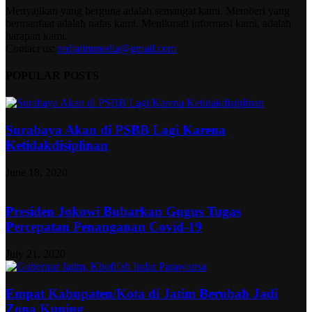
Menyajikan yang berguna adalah semangat kami. Memberi yang
bermanfaat adalah nafas kami. Menikmati informasi kami, adalah
harapan kami.
Contact us:
redjatimmedia@gmail.com
POPULAR POSTS
Surabaya Akan di PSBB Lagi Karena
Ketidakdisiplinan
June 18, 2020
Presiden Jokowi Bubarkan Gugus Tugas
Percepatan Penanganan Covid-19
July 21, 2020
Empat Kabupaten/Kota di Jatim Berubah Jadi
Zona Kuning