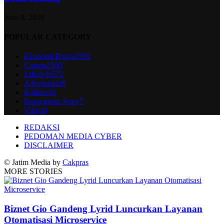
June 8, 2020
POPULAR CATEGORY
Ekonomi Bisnis
2592
Umum
2500
Lifestyle
572
Advetorial
26
Kuliner
16
Inspirations Story
7
Video
0
REDAKSI
PEDOMAN MEDIA CYBER
DISCLAIMER
© Jatim Media by
Cakpras
MORE STORIES
Biznet Gio Gandeng Lyrid Luncurkan Layanan
Otomatisasi Microservice