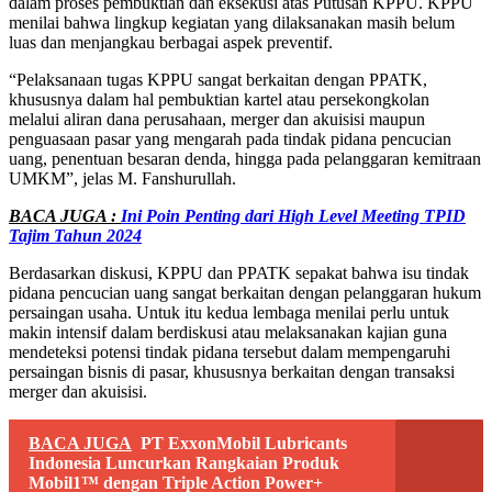
dalam proses pembuktian dan eksekusi atas Putusan KPPU. KPPU
menilai bahwa lingkup kegiatan yang dilaksanakan masih belum
luas dan menjangkau berbagai aspek preventif.
“Pelaksanaan tugas KPPU sangat berkaitan dengan PPATK,
khususnya dalam hal pembuktian kartel atau persekongkolan
melalui aliran dana perusahaan, merger dan akuisisi maupun
penguasaan pasar yang mengarah pada tindak pidana pencucian
uang, penentuan besaran denda, hingga pada pelanggaran kemitraan
UMKM”, jelas M. Fanshurullah.
BACA JUGA :
Ini Poin Penting dari High Level Meeting TPID
Tajim Tahun 2024
Berdasarkan diskusi, KPPU dan PPATK sepakat bahwa isu tindak
pidana pencucian uang sangat berkaitan dengan pelanggaran hukum
persaingan usaha. Untuk itu kedua lembaga menilai perlu untuk
makin intensif dalam berdiskusi atau melaksanakan kajian guna
mendeteksi potensi tindak pidana tersebut dalam mempengaruhi
persaingan bisnis di pasar, khususnya berkaitan dengan transaksi
merger dan akuisisi.
BACA JUGA
PT ExxonMobil Lubricants
Indonesia Luncurkan Rangkaian Produk
Mobil1™ dengan Triple Action Power+