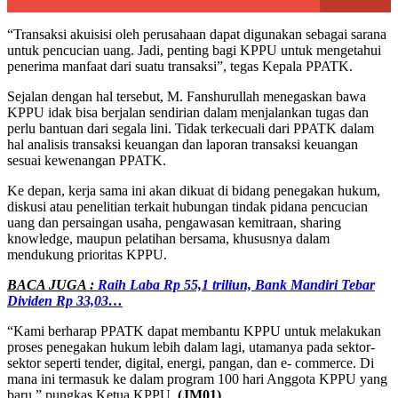
“Transaksi akuisisi oleh perusahaan dapat digunakan sebagai sarana
untuk pencucian uang. Jadi, penting bagi KPPU untuk mengetahui
penerima manfaat dari suatu transaksi”, tegas Kepala PPATK.
Sejalan dengan hal tersebut, M. Fanshurullah menegaskan bawa
KPPU idak bisa berjalan sendirian dalam menjalankan tugas dan
perlu bantuan dari segala lini. Tidak terkecuali dari PPATK dalam
hal analisis transaksi keuangan dan laporan transaksi keuangan
sesuai kewenangan PPATK.
Ke depan, kerja sama ini akan dikuat di bidang penegakan hukum,
diskusi atau penelitian terkait hubungan tindak pidana pencucian
uang dan persaingan usaha, pengawasan kemitraan, sharing
knowledge, maupun pelatihan bersama, khususnya dalam
mendukung prioritas KPPU.
BACA JUGA :
Raih Laba Rp 55,1 triliun, Bank Mandiri Tebar
Dividen Rp 33,03…
“Kami berharap PPATK dapat membantu KPPU untuk melakukan
proses penegakan hukum lebih dalam lagi, utamanya pada sektor-
sektor seperti tender, digital, energi, pangan, dan e- commerce. Di
mana ini termasuk ke dalam program 100 hari Anggota KPPU yang
baru,” pungkas Ketua KPPU.
(JM01)