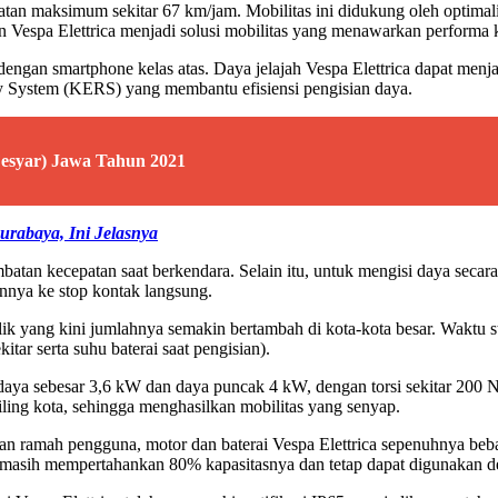
atan maksimum sekitar 67 km/jam. Mobilitas ini didukung oleh optimal
Vespa Elettrica menjadi solusi mobilitas yang menawarkan performa ke
ip dengan smartphone kelas atas. Daya jelajah Vespa Elettrica dapat 
 System (KERS) yang membantu efisiensi pengisian daya.
Fesyar) Jawa Tahun 2021
rabaya, Ini Jelasnya
mbatan kecepatan saat berkendara. Selain itu, untuk mengisi daya sec
nnya ke stop kontak langsung.
k yang kini jumlahnya semakin bertambah di kota-kota besar. Waktu s
tar serta suhu baterai saat pengisian).
a sebesar 3,6 kW dan daya puncak 4 kW, dengan torsi sekitar 200 Nm.
ling kota, sehingga menghasilkan mobilitas yang senyap.
 dan ramah pengguna, motor dan baterai Vespa Elettrica sepenuhnya beb
rai masih mempertahankan 80% kapasitasnya dan tetap dapat digunakan 