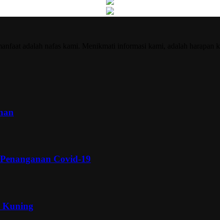
nfaat adalah nafas kami. Menikmati informasi kami, adalah harapan k
inan
 Penanganan Covid-19
a Kuning