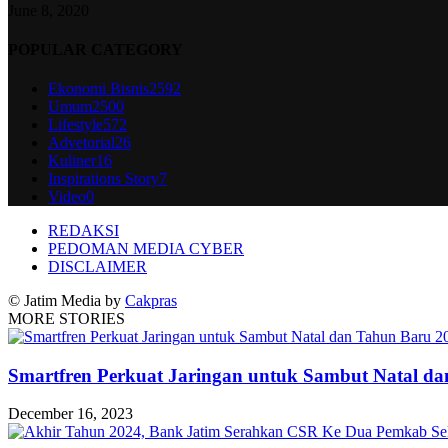
June 8, 2020
POPULAR CATEGORY
Ekonomi Bisnis
2592
Umum
2500
Lifestyle
572
Advetorial
26
Kuliner
16
Inspirations Story
7
Video
0
REDAKSI
PEDOMAN MEDIA CYBER
DISCLAIMER
© Jatim Media by
Cakpras
MORE STORIES
Smartfren Perkuat Jaringan untuk Sambut Natal d
December 16, 2023