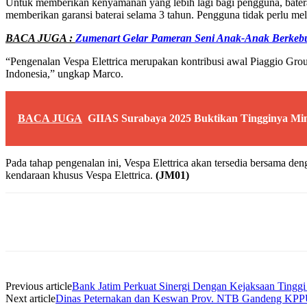
Untuk memberikan kenyamanan yang lebih lagi bagi pengguna, baterai
memberikan garansi baterai selama 3 tahun. Pengguna tidak perlu me
BACA JUGA :
Zumenart Gelar Pameran Seni Anak-Anak Berkeb
“Pengenalan Vespa Elettrica merupakan kontribusi awal Piaggio Grou
Indonesia,” ungkap Marco.
BACA JUGA
GIIAS Surabaya 2025 Buktikan Tingginya Mi
Pada tahap pengenalan ini, Vespa Elettrica akan tersedia bersama de
kendaraan khusus Vespa Elettrica.
(JM01)
Share
Previous article
Bank Jatim Perkuat Sinergi Dengan Kejaksaan Tingg
Next article
Dinas Peternakan dan Keswan Prov. NTB Gandeng KPPU