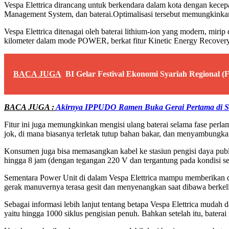
Vespa Elettrica dirancang untuk berkendara dalam kota dengan kecep
Management System, dan baterai.Optimalisasi tersebut memungkinkan 
Vespa Elettrica ditenagai oleh baterai lithium-ion yang modern, mir
kilometer dalam mode POWER, berkat fitur Kinetic Energy Recovery
BACA JUGA
BI Gelar Festival Ekonomi Syariah Regional (
BACA JUGA :
Akirnya IPPUDO Ramen Buka Gerai Pertama di Su
Fitur ini juga memungkinkan mengisi ulang baterai selama fase perla
jok, di mana biasanya terletak tutup bahan bakar, dan menyambungka
Konsumen juga bisa memasangkan kabel ke stasiun pengisi daya publi
hingga 8 jam (dengan tegangan 220 V dan tergantung pada kondisi seki
Sementara Power Unit di dalam Vespa Elettrica mampu memberikan day
gerak manuvernya terasa gesit dan menyenangkan saat dibawa berkeli
Sebagai informasi lebih lanjut tentang betapa Vespa Elettrica mudah
yaitu hingga 1000 siklus pengisian penuh. Bahkan setelah itu, bate