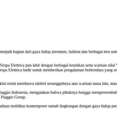
p menjadi bagian dari gaya hidup premium, fashion dan berbagai tren 
espa Elettrica pun lahir dengan berbagai keunikan serta warisan nilai
Vespa Elettrica hadir untuk memberikan pengalaman berkendara yang se
 kini resmi membawa simbol sesungguhnya atas warisan masa lalu, masa 
ggio Indonesia, mengatakan bahwa pihaknya bangga mempersembahkan V
i Piaggio Group.
duan mobilitas kontemporer ramah lingkungan dengan gaya hidup premiu