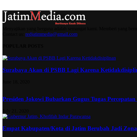
Menyajikan yang berguna adalah semangat kami. Memberi yang berma
Contact us:
redjatimmedia@gmail.com
POPULAR POSTS
Surabaya Akan di PSBB Lagi Karena Ketidakdisipl
June 18, 2020
Presiden Jokowi Bubarkan Gugus Tugas Percepatan
July 21, 2020
Empat Kabupaten/Kota di Jatim Berubah Jadi Zon