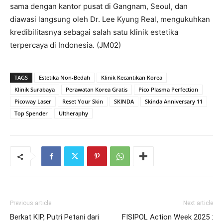
sama dengan kantor pusat di Gangnam, Seoul, dan
diawasi langsung oleh Dr. Lee Kyung Real, mengukuhkan
kredibilitasnya sebagai salah satu klinik estetika
terpercaya di Indonesia. (JM02)
TAGS
Estetika Non-Bedah
Klinik Kecantikan Korea
Klinik Surabaya
Perawatan Korea Gratis
Pico Plasma Perfection
Picoway Laser
Reset Your Skin
SKINDA
Skinda Anniversary 11
Top Spender
Ultheraphy
Previous article
Next article
Berkat KIP, Putri Petani dari
FISIPOL Action Week 2025 :