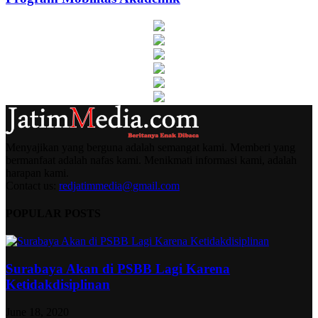
Menyajikan yang berguna adalah semangat kami. Memberi yang
bermanfaat adalah nafas kami. Menikmati informasi kami, adalah
harapan kami.
Contact us:
redjatimmedia@gmail.com
POPULAR POSTS
Surabaya Akan di PSBB Lagi Karena
Ketidakdisiplinan
June 18, 2020