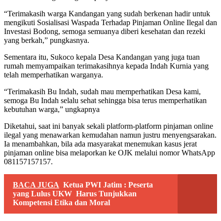
“Terimakasih warga Kandangan yang sudah berkenan hadir untuk
mengikuti Sosialisasi Waspada Terhadap Pinjaman Online Ilegal dan
Investasi Bodong, semoga semuanya diberi kesehatan dan rezeki
yang berkah,” pungkasnya.
Sementara itu, Sukoco kepala Desa Kandangan yang juga tuan
rumah memyampaikan terimakasihnya kepada Indah Kurnia yang
telah memperhatikan warganya.
“Terimakasih Bu Indah, sudah mau memperhatikan Desa kami,
semoga Bu Indah selalu sehat sehingga bisa terus memperhatikan
kebutuhan warga,” ungkapnya
Diketahui, saat ini banyak sekali platform-platform pinjaman online
ilegal yang menawarkan kemudahan namun justru menyengsarakan.
Ia menambahkan, bila ada masyarakat menemukan kasus jerat
pinjaman online bisa melaporkan ke OJK melalui nomor WhatsApp
081157157157.
BACA JUGA
Ketua PWI Jatim : Peserta
yang Lulus UKW Harus Tunjukkan
Kompetensi Etika dan Moral