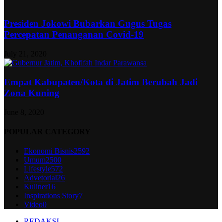
Presiden Jokowi Bubarkan Gugus Tugas
Percepatan Penanganan Covid-19
July 21, 2020
Empat Kabupaten/Kota di Jatim Berubah Jadi
Zona Kuning
June 8, 2020
POPULAR CATEGORY
Ekonomi Bisnis
2592
Umum
2500
Lifestyle
572
Advetorial
26
Kuliner
16
Inspirations Story
7
Video
0
REDAKSI