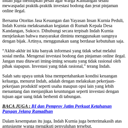
Indah juga menitipkan pesan agar warga Kandangan selalu
mewaspadai praktik-praktik investasi bodong dan jerat pinjaman
online ilegal.
Bersama Otoritas Jasa Keuangan dan Yayasan Insan Kurnia Peduli,
Indah Kurnia melaksanakan kegiatan di Rumah Kepala Desa
Kandangan, Sukoco. Dihubungi secara terpisah Indah Kurnia
menjelaskan bahwa masyarakat diminta menggunakan uangnya
dengan bijak. Artinya, menggunakan uang berdasar kebutuhan saja.
“Akhir-akhir ini kita banyak informasi yang tidak sehat melalui
sosial media. Mengenai investasi bodong dan pinjaman online ilegal.
Jangan mau ditawari iming-iming sesuatu yang tidak rasional oleh
pihak siapapun. Investasi yang tidak rasional,” terang Indah.
Salah satu upaya untuk bisa mempertahankan kondisi keuangan
keluarga, menurut Indah, adalah dengan melakukan pekerjaan-
pekerjaan produktif seperti usaha maupun opsi lain yang lebih
menantang dan menjanjikan keuntungan seperti investasi dengan
tujuan agar uang tidak berhenti di tabungan.
BACA JUGA :
BI dan Pemprov Jatim Perkuat Ketahanan
Pangan Jelang Ramadhan
Dalam kesempatan itu juga, Indah Kurnia juga berterimakasih atas
antusiasme warga mengikuti penyuluhan tersebut.