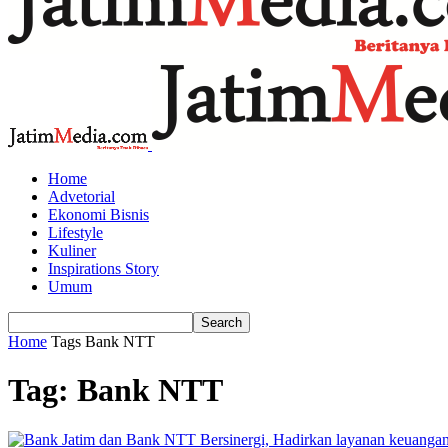
Home
Advetorial
Ekonomi Bisnis
Lifestyle
Kuliner
Inspirations Story
Umum
Home
Tags
Bank NTT
Tag: Bank NTT