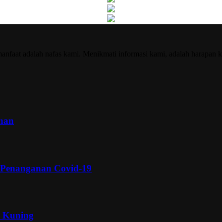
nfaat adalah nafas kami. Menikmati informasi kami, adalah harapan k
inan
 Penanganan Covid-19
a Kuning