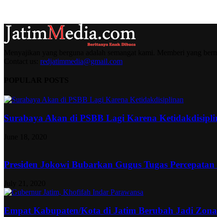
Menyajikan yang berguna adalah semangat kami. Memberi yang berma
Contact us:
redjatimmedia@gmail.com
POPULAR POSTS
Surabaya Akan di PSBB Lagi Karena Ketidakdisipl
June 18, 2020
Presiden Jokowi Bubarkan Gugus Tugas Percepatan
July 21, 2020
Empat Kabupaten/Kota di Jatim Berubah Jadi Zon