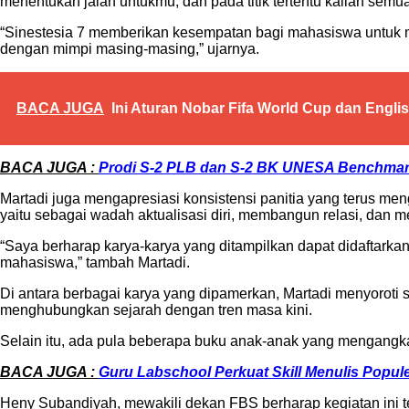
menentukan jalan untukmu, dan pada titik tertentu kalian semua 
“Sinestesia 7 memberikan kesempatan bagi mahasiswa untuk m
dengan mimpi masing-masing,” ujarnya.
BACA JUGA
Ini Aturan Nobar Fifa World Cup dan Engli
BACA JUGA :
Prodi S-2 PLB dan S-2 BK UNESA Benchmark
Martadi juga mengapresiasi konsistensi panitia yang terus me
yaitu sebagai wadah aktualisasi diri, membangun relasi, dan me
“Saya berharap karya-karya yang ditampilkan dapat didaftarka
mahasiswa,” tambah Martadi.
Di antara berbagai karya yang dipamerkan, Martadi menyoroti s
menghubungkan sejarah dengan tren masa kini.
Selain itu, ada pula beberapa buku anak-anak yang mengangkat 
BACA JUGA :
Guru Labschool Perkuat Skill Menulis Popu
Heny Subandiyah, mewakili dekan FBS berharap kegiatan ini te