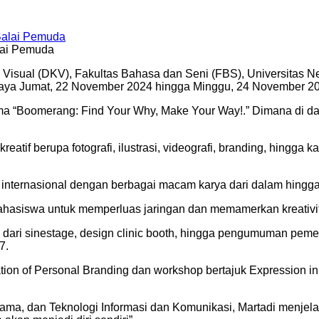
alai Pemuda
 Visual (DKV), Fakultas Bahasa dan Seni (FBS), Universitas
rabaya Jumat, 22 November 2024 hingga Minggu, 24 November 2
ma “Boomerang: Find Your Why, Make Your Way!.” Dimana di da
atif berupa fotografi, ilustrasi, videografi, branding, hingga
n internasional dengan berbagai macam karya dari dalam hingg
ahasiswa untuk memperluas jaringan dan memamerkan kreativita
dari sinestage, design clinic booth, hingga pengumuman pemen
7.
tion of Personal Branding dan workshop bertajuk Expression 
a, dan Teknologi Informasi dan Komunikasi, Martadi menjelas