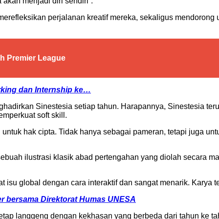
akan menjadi diri sendiri”.
erefleksikan perjalanan kreatif mereka, sekaligus mendoron
sh Premier League
ing dan Internship ke…
nghadirkan Sinestesia setiap tahun. Harapannya, Sinestesia t
mperkuat soft skill.
n untuk hak cipta. Tidak hanya sebagai pameran, tetapi juga u
ebuah ilustrasi klasik abad pertengahan yang diolah secara ma
isu global dengan cara interaktif dan sangat menarik. Karya te
ler bersama Direktorat Humas UNESA
tap langgeng dengan kekhasan yang berbeda dari tahun ke tahun