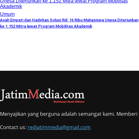
Umum
Asah Empati dan Hadirkan Solusi Riil, 16 Ribu Mahasiswa Unesa Diterjunkan
ke 1.152 Mitra lewat Program Mobilitas Akademik
Menyajikan yang berguna adalah semangat kami. Memberi y
Contact us:
redjatimmedia@gmail.com