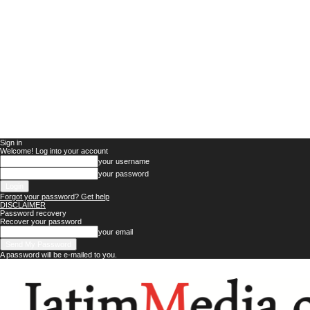
Sign in
Welcome! Log into your account
your username
your password
Forgot your password? Get help
DISCLAIMER
Password recovery
Recover your password
your email
A password will be e-mailed to you.
Jatim
Media