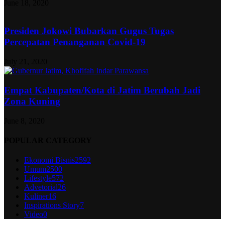
June 18, 2020
Presiden Jokowi Bubarkan Gugus Tugas
Percepatan Penanganan Covid-19
July 21, 2020
Empat Kabupaten/Kota di Jatim Berubah Jadi
Zona Kuning
June 8, 2020
POPULAR CATEGORY
Ekonomi Bisnis
2592
Umum
2500
Lifestyle
572
Advetorial
26
Kuliner
16
Inspirations Story
7
Video
0