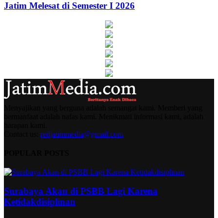
Jatim Melesat di Semester I 2026
Menyajikan yang berguna adalah semangat kami. Memberi yang
bermanfaat adalah nafas kami. Menikmati informasi kami, adalah
harapan kami.
Contact us:
redjatimmedia@gmail.com
POPULAR POSTS
Surabaya Akan di PSBB Lagi Karena
Ketidakdisiplinan