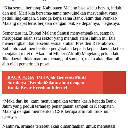
“Kita semua berharap Kabupaten Malang bisa selalu bersih, indah,
dan asri. Mari kita bersama-sama mewujudkan masyarakat yang
peduli lingkungan. Semoga kerja sama Bank Jatim dan Pemkab
Malang dapat terus berjalan dengan baik ke depannya,” tegasnya.
Sementara itu, Bupati Malang Sanusi menyampaikan, sampah
merupakan salah satu sektor yang menjadi atensi tahun ini. Dia
menerangkan, hal tersebut sesuai arahan Presiden RI Prabowo
Subianto saat memberikan pengarahan kepada kepala daerah ketika
menjalani retret di Akademi Militer (Akmil) Magelang pekan lalu.
Jika daerah tidak mampu menangani sampah, maka akan diambil
alih oleh pemerintah pusat.
BACA JUGA
IM3 Ajak Generasi Muda
Surabaya #KembaliSilaturahmi dengan
Kuota Besar Freedom Internet
“Maka dari itu, kami menyampaikan terima kasih kepada Bank
Jatim yang peduli terhadap penanganan sampah di Kabupaten
Malang dengan memberikan CSR berupa arm roll truck ini,”
ujarnya.
Nantinya, armada tersebut akan dimanfaatkan untuk mengatasi