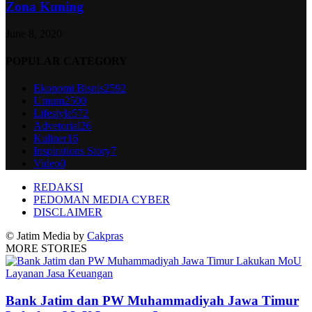
Zona Kuning
June 8, 2020
POPULAR CATEGORY
Ekonomi Bisnis
2592
Umum
2500
Lifestyle
572
Advetorial
26
Kuliner
16
Inspirations Story
7
Video
0
REDAKSI
PEDOMAN MEDIA CYBER
DISCLAIMER
© Jatim Media by
Cakpras
MORE STORIES
Bank Jatim dan PW Muhammadiyah Jawa Timur