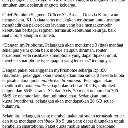
simultan untuk seluruh anggota keluarga.
Chief Premium Segment Officer XL Axiata, Octavia Kurniawan
mengatakan, XL Axiata terus melakukan terobosan untuk mampu
menghadirkan paket-paket layanan yang bisa mengakomodir
kebutuhan berbagai segmen, termasuk kebutuhan kelurga, baik
saat
mobile
ataupun dirumah.
“Dengan myPriohome, Pelanggan akan menikmati 3 (tiga) manfaat
sekaligus yaitu quota baik
mobile
ataupun dirumah, router
broadband serta cashback smartphone yang dapat dipakai untuk
membeli smartphone type apapun yang tersedia,” terangnya.
Dengan paket berlangganan myPriohome seharga Rp 350
ribu/bulan, pelanggan akan mendapatkan dua simcard beserta kuota
terpisah antara quota
mobile
dan
broadband
. Pelanggan akan
menikmati quota
mobile
setiap bulan sebesar 10 GB, unlimited
nelpon dan SMS sesama XL dan Axis, 30 menit nelpon dan 300
SMS ke operator lain, dan unlimited chat. Sedangkan untuk
kuota
broadband
, pelanggan akan mendapatkan 20 GB setiap
bulannya.
Selain itu, pelanggan yang membeli paket ini sudah termasuk router
dan juga mendapat
cashback
Rp 5 juta yang dapat digunakan untuk
pembelian smartphone. Paket quota mobile ataupun broadband