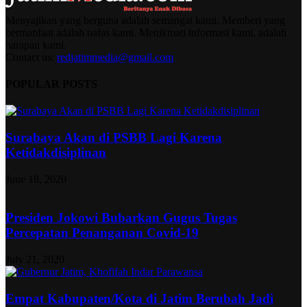
Menyajikan yang berguna adalah semangat kami. Memberi yang
bermanfaat adalah nafas kami. Menikmati informasi kami, adalah
harapan kami.
Contact us:
redjatimmedia@gmail.com
POPULAR POSTS
Surabaya Akan di PSBB Lagi Karena
Ketidakdisiplinan
June 18, 2020
Presiden Jokowi Bubarkan Gugus Tugas
Percepatan Penanganan Covid-19
July 21, 2020
Empat Kabupaten/Kota di Jatim Berubah Jadi