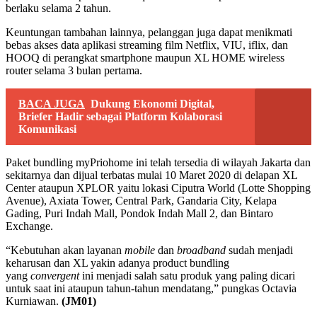
berlaku selama 2 tahun.
Keuntungan tambahan lainnya, pelanggan juga dapat menikmati
bebas akses data aplikasi streaming film Netflix, VIU, iflix, dan
HOOQ di perangkat smartphone maupun XL HOME wireless
router selama 3 bulan pertama.
BACA JUGA
Dukung Ekonomi Digital,
Briefer Hadir sebagai Platform Kolaborasi
Komunikasi
Paket bundling myPriohome ini telah tersedia di wilayah Jakarta dan
sekitarnya dan dijual terbatas mulai 10 Maret 2020 di delapan XL
Center ataupun XPLOR yaitu lokasi Ciputra World (Lotte Shopping
Avenue), Axiata Tower, Central Park, Gandaria City, Kelapa
Gading, Puri Indah Mall, Pondok Indah Mall 2, dan Bintaro
Exchange.
“Kebutuhan akan layanan
mobile
dan
broadband
sudah menjadi
keharusan dan XL yakin adanya product bundling
yang
convergent
ini menjadi salah satu produk yang paling dicari
untuk saat ini ataupun tahun-tahun mendatang,” pungkas Octavia
Kurniawan.
(JM01)