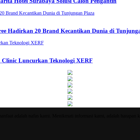
arita Hotel Surabaya Solusi Calon Pengantin
ee Hadirkan 20 Brand Kecantikan Dunia di Tunjung
a Clinic Luncurkan Teknologi XERF
nfaat adalah nafas kami. Menikmati informasi kami, adalah harapan k