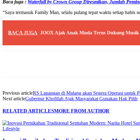
Baca juga :
Waterfall by Crown Group Diresmikan, Jumlah Pemin
“Saya termasuk Family Man, selalu pulang tepat waktu setiap habis se
BACA JUGA
JOOX Ajak Anak Muda Terus Dukung Musik 
Share
Previous article
RS Lapangan di Malang akan Segera Operasi untuk P
Next article
Gubernur Khofifah Ajak Masyarakat Gunakan Hak Pilih
RELATED ARTICLES
MORE FROM AUTHOR
Lifestyle