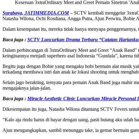
Keseruan 3xtraOrdinary Meet and Greet Pemain Sinetron 'A
Surabaya, JATIMMEDIA.COM
– SCTV kembali menggelar 3xtraOrd
Natasha Wilona, Ochi Rosdiana, Angga Putra, Ajun Perwira, Bobie A
Dalam kesempatan itu, mereka tidak hanya menyapa penggemarnya, te
Baca juga :
SCTV Luncurkan Drama Terbaru “Catatan Harianku
Dalam perbincangan di 3xtraOrdinary Meet and Greet “Anak Band” te
keinginannya menjadi superhero asal Indonesia “Gundala”, karena tid
Begitu juga dengan Bobie yang mengaku hobi bermain alat musik yait
terkadang membawa istri dan anak ke lokasi shooting untuk menghab
Selain jago berakting, ternyata para pemain Anak Band juga mahir
mengajaknya jalan-jalan.
Baca juga :
Miracle Aesthetic Clinic Luncurkan Miracle Personal L
Dikesempatan itu juga, Natasha Wilona ditantang SCTV Fevers untu
“Kalo aja rindu harus di bayar dengan uang, pasti hutang aku udah b
Ajun mengungkapkan, sambil menunggu take, ia gemar bermain games b