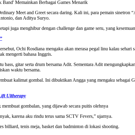
nak Band' Memainkan Berbagai Games Menarik
inary Meet and Greet secara daring. Kali ini, para pemain sinetron
ntonio, dan Aditya Suryo.
tapi juga menghibur dengan challenge dan game seru, yang kesemuanya 
”
rsebut, Ochi Rosdiana mengaku akan merasa pegal linu kalau sehari 
ak mengerti bahasa Inggris.
u bass, gitar serta drum bersama Adit. Sementara Adit mengungkapkan
iskan waktu bersama.
 membuat kalimat gombal. Ini dibuktikan Angga yang mengaku sebagai
ift Ultherapy
k membuat gombalan, yang dijawab secara puitis olehnya
anyak, karena aku rindu terus sama SCTV Fevers,” ujarnya.
illiard, tenis meja, basket dan badminton di lokasi shooting.