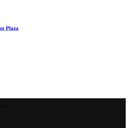
an Plaza
ami.