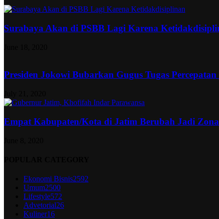
Surabaya Akan di PSBB Lagi Karena Ketidakdisipl
June 18, 2020
Presiden Jokowi Bubarkan Gugus Tugas Percepatan
July 21, 2020
Empat Kabupaten/Kota di Jatim Berubah Jadi Zon
June 8, 2020
POPULAR CATEGORY
Ekonomi Bisnis
2592
Umum
2500
Lifestyle
572
Advetorial
26
Kuliner
16