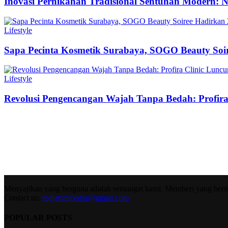
Inovasi Pernikahan Tradisional Sentuhan Modern: N
Lifestyle
Sapa Pecinta Kosmetik Surabaya, SOGO Beauty Soir
Lifestyle
Revolusi Pengencangan Wajah Tanpa Bedah: Profir
Menyajikan yang berguna adalah semangat kami. Memberi yang berma
Contact us:
redjatimmedia@gmail.com
POPULAR POSTS