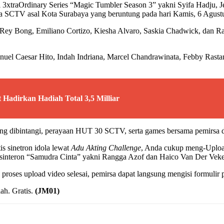
3xtraOrdinary Series “Magic Tumbler Season 3” yakni Syifa Hadju, Jef
rsa SCTV asal Kota Surabaya yang beruntung pada hari Kamis, 6 Agust
 Rey Bong, Emiliano Cortizo, Kiesha Alvaro, Saskia Chadwick, dan Ra
uel Caesar Hito, Indah Indriana, Marcel Chandrawinata, Febby Rastant
Hadirkan Hadiah Total 3,5 Milliar
 yang dibintangi, perayaan HUT 30 SCTV, serta games bersama pemirsa 
s sinetron idola lewat
Adu Akting Challenge
, Anda cukup meng-Uploa
 sinteron “Samudra Cinta” yakni Rangga Azof dan Haico Van Der Vek
roses upload video selesai, pemirsa dapat langsung mengisi formulir p
ah. Gratis.
(JM01)