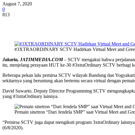
August 7, 2020
0
813
Share
#3XTRAORDINARY SCTV Hadirkan Virtual Meet and Greet B
Jakarta, JATIMMEDIA.COM
– SCTV mengakui bahwa perjalanan pa
itu, menjelang perayaan HUT ke-30 #3xtraOrdinary SCTV berbagi ke
Beberapa pekan lalu pemirsa SCTV wilayah Bandung dan Yogyakarta t
sekitarnya yang beruntung akan bertemu secara virtual dengan pemai
David Suwarto, Deputy Director Programming SCTV mengungkapkan, V
yang #3xtraOrdinary lainnya.
Pemain sinetron “Dari Jendela SMP” saat Virtual Meet and Gre
“Pemirsa SCTV juga dapat mengikuti program 3xtraOrdinary lainnya 
(6/8/2020).