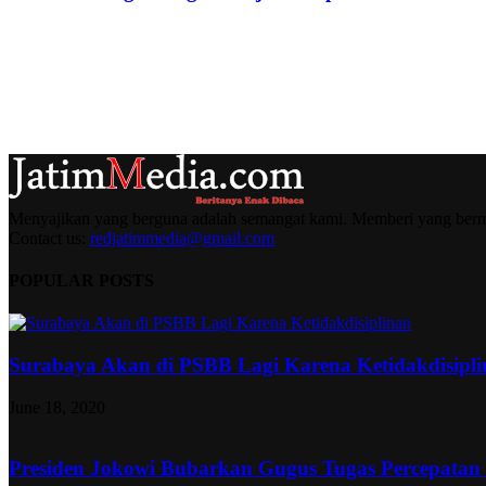
Menyajikan yang berguna adalah semangat kami. Memberi yang berma
Contact us:
redjatimmedia@gmail.com
POPULAR POSTS
Surabaya Akan di PSBB Lagi Karena Ketidakdisipl
June 18, 2020
Presiden Jokowi Bubarkan Gugus Tugas Percepatan