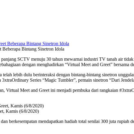
eberapa Bintang Sinetron Idola
njang SCTV menuju 30 tahun mewarnai industri TV tanah air tidak ter
bahagiaan dengan menghadirkan “Virtual Meet and Greet” bersama de
elah lebih dulu berinteraksi dengan bintang-bintang sinetron unggul
n 3xtraOrdinary Series “Magic Tumbler”, pemain sinetron “Dari Jendel
irtual Meet and Greet ini menjadi pembuka dari rangkaian #3xtraOr
et, Kamis (6/8/2020)
dan berkesempatan mendapatkan hadiah total senilai 300 juta rupiah 