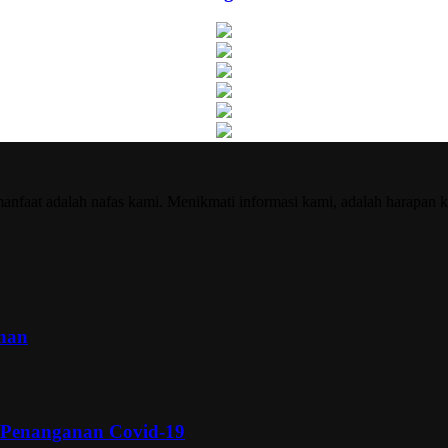
nfaat adalah nafas kami. Menikmati informasi kami, adalah harapan k
inan
 Penanganan Covid-19