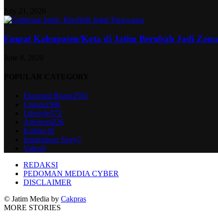
July 21, 2020
Empat Kabupaten/Kota di Jatim Berubah Jadi Zon
June 8, 2020
POPULAR CATEGORY
Ekonomi Bisnis
2592
Umum
2500
Lifestyle
572
Advetorial
26
Kuliner
16
Inspirations Story
7
Video
0
REDAKSI
PEDOMAN MEDIA CYBER
DISCLAIMER
© Jatim Media by
Cakpras
MORE STORIES