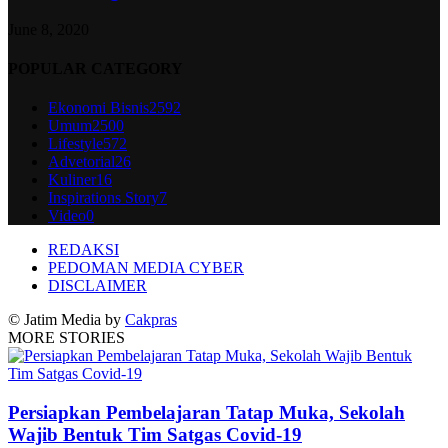
June 8, 2020
POPULAR CATEGORY
Ekonomi Bisnis
2592
Umum
2500
Lifestyle
572
Advetorial
26
Kuliner
16
Inspirations Story
7
Video
0
REDAKSI
PEDOMAN MEDIA CYBER
DISCLAIMER
© Jatim Media by
Cakpras
MORE STORIES
Persiapkan Pembelajaran Tatap Muka, Sekolah
Wajib Bentuk Tim Satgas Covid-19