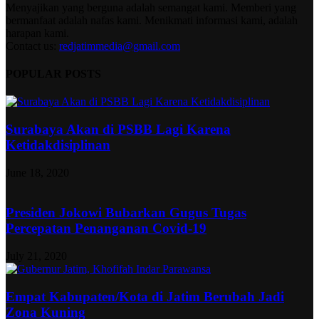
Menyajikan yang berguna adalah semangat kami. Memberi yang
bermanfaat adalah nafas kami. Menikmati informasi kami, adalah
harapan kami.
Contact us:
redjatimmedia@gmail.com
POPULAR POSTS
Surabaya Akan di PSBB Lagi Karena
Ketidakdisiplinan
June 18, 2020
Presiden Jokowi Bubarkan Gugus Tugas
Percepatan Penanganan Covid-19
July 21, 2020
Empat Kabupaten/Kota di Jatim Berubah Jadi
Zona Kuning