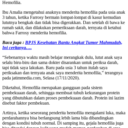
Hemofilia.
Ibu Amalia mengetahui anaknya menderita hemofilia pada usia anak
3 tahun, ketika Farrosy bermain lompat-lompat di kasur kemudian
lututnya bengkak dan tidak bisa digerakkan. Dan setelah di bawa ke
rumah sakit, dan dilakukan pemeriksaan darah, ternyata di ketahui
bahwa Farrosy menderita hemofilia.
Baca juga :
BPJS Kesehatan Bantu Angkat Tumor Mahmudah,
Ini ceritanya….
“Sebenarnya waktu masih belajar merangkak dulu, lutut anak saya
selalu biru-biru dan sama dokter disarankan untuk periksa darah,
tapi tidak saya lakukan. Baru pada usia 3 tahun itulah saya
periksakan dan ternyata anak saya menderita hemofilia,” terangnya
pada jatimmedia.com, Selasa (17/11/2020).
Diketahui, Hemofilia merupakan gangguan pada sistem
pembekuaan darah, sehingga membuat tubuh kekurangan protein
yang dibutuhkan dalam proses pembekuaan darah. Protein ini lazim
disebut faktor pembekuan.
Artinya, ketika seseorang penderita hemofilia mengalami luka, maka
perdarahannya bisa berlangsung lebih lama bila dibandingkan
dengan kondisi tubuh normal. Di samping itu, gejala hemofilia juga