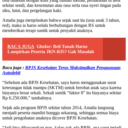
bisa ditandai dengan kulit yang mudah memar, perdarahan di area
sekitar sendi, dan kesemutan atau rasa serta rasa nyeri ringan pada
siku, lutut, dan pergelangan kaki.
Amalia juga menjelaskan bahwa sejak saat itu (usia anak 3 tahun,
red), maka ia harus selalu berhubungan dengan RS untuk
memberikan terapi suntik untuk penyakit anaknya.
BACA JUGA
Ghofar: Beli Tanah Harus
Lampirkan Peserta JKN-KIS? Gak Masalah
Baca juga :
BPJS Kesehatan Terus Maksimalkan Penggunaan
Autodebit
“Sebelum ada BPJS Kesehatan, saya harus menggunakan surat
keterangan tidak mampu (SKTM) untuk berobat anak saya karena
biayanya besar sekali. Sekali suntik “faktor 8” itu biayanya sekitar
Rp 6.250.000,” tambahnya.
Sejak ada program BPJS sekitar tahun 2014, Amalia langsung
menjadi peserta mandiri hungga sekarang, sehingga semua biaya
untuk pengobatan anaknya dicover BPJS Kesehatan.
“Jadi bisa dibayangkan mas, kalau gak ada BPJS, apa yang terjadi