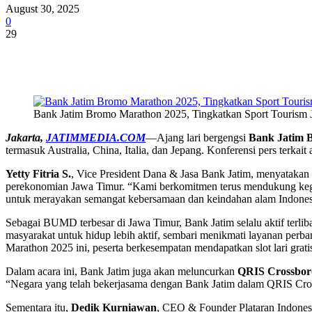
August 30, 2025
0
29
Share
Bank Jatim Bromo Marathon 2025, Tingkatkan Sport Tourism 
Jakarta,
JATIMMEDIA.COM
—Ajang lari bergengsi
Bank Jatim 
termasuk Australia, China, Italia, dan Jepang. Konferensi pers terkait
Yetty Fitria S.
, Vice President Dana & Jasa Bank Jatim, menyataka
perekonomian Jawa Timur. “Kami berkomitmen terus mendukung kegia
untuk merayakan semangat kebersamaan dan keindahan alam Indonesi
Sebagai BUMD terbesar di Jawa Timur, Bank Jatim selalu aktif terli
masyarakat untuk hidup lebih aktif, sembari menikmati layanan per
Marathon 2025 ini, peserta berkesempatan mendapatkan slot lari gr
Dalam acara ini, Bank Jatim juga akan meluncurkan
QRIS Crossbor
“Negara yang telah bekerjasama dengan Bank Jatim dalam QRIS Cross
Sementara itu,
Dedik Kurniawan
, CEO & Founder Plataran Indones