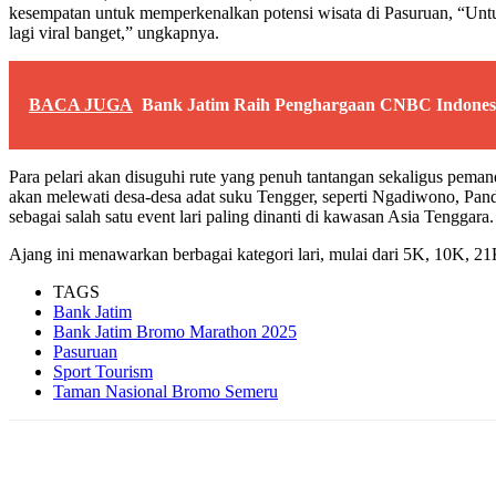
kesempatan untuk memperkenalkan potensi wisata di Pasuruan, “Untuk 
lagi viral banget,” ungkapnya.
BACA JUGA
Bank Jatim Raih Penghargaan CNBC Indones
Para pelari akan disuguhi rute yang penuh tantangan sekaligus pema
akan melewati desa-desa adat suku Tengger, seperti Ngadiwono, Pand
sebagai salah satu event lari paling dinanti di kawasan Asia Tenggara.
Ajang ini menawarkan berbagai kategori lari, mulai dari 5K, 10K, 21
TAGS
Bank Jatim
Bank Jatim Bromo Marathon 2025
Pasuruan
Sport Tourism
Taman Nasional Bromo Semeru
Share