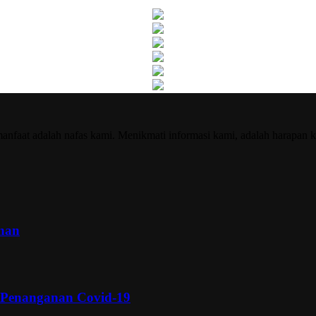
nfaat adalah nafas kami. Menikmati informasi kami, adalah harapan k
inan
 Penanganan Covid-19