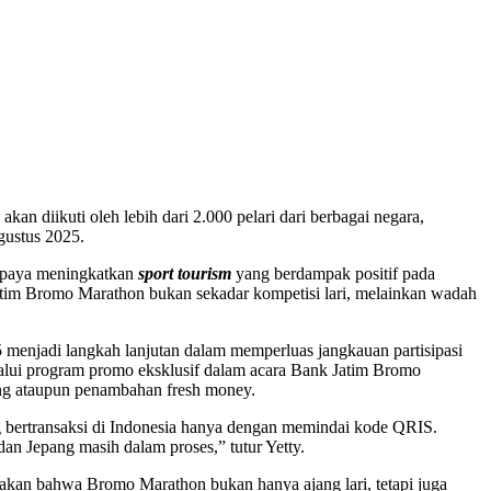
i akan diikuti oleh lebih dari 2.000 pelari dari berbagai negara,
Agustus 2025.
 upaya meningkatkan
sport tourism
yang berdampak positif pada
tim Bromo Marathon bukan sekadar kompetisi lari, melainkan wadah
 menjadi langkah lanjutan dalam memperluas jangkauan partisipasi
lalui program promo eksklusif dalam acara Bank Jatim Bromo
ing ataupun penambahan fresh money.
 bertransaksi di Indonesia hanya dengan memindai kode QRIS.
n Jepang masih dalam proses,” tutur Yetty.
an bahwa Bromo Marathon bukan hanya ajang lari, tetapi juga