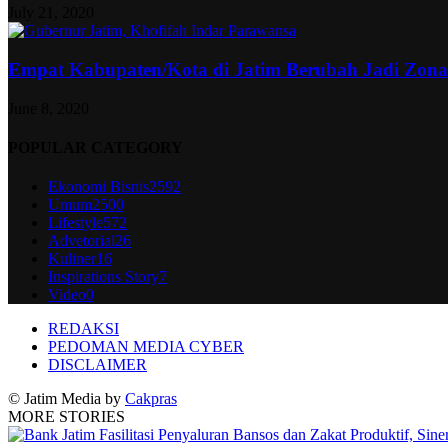
July 21, 2020
Empat Kabupaten/Kota di Jatim Berubah Jadi Zon
June 8, 2020
POPULAR CATEGORY
Ekonomi Bisnis
2592
Umum
2500
Lifestyle
572
Advetorial
26
Kuliner
16
Inspirations Story
7
Video
0
REDAKSI
PEDOMAN MEDIA CYBER
DISCLAIMER
© Jatim Media by
Cakpras
MORE STORIES