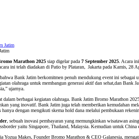
Jatim
Bromo Marathon 2025
siap digelar pada
7 September 2025
. Acara in
 acara ini telah diadakan di Patio by Plataran, Jakarta pada Kamis, 28 
n bahwa Bank Jatim berkomitmen penuh mendukung event ini sebagai
tan olahraga untuk membangun generasi aktif dan sehat,dan Bank Ja
a,” ujarnya.
bat dalam berbagai kegiatan olahraga. Bank Jatim Bromo Marathon 2025
bankan yang inovatif. Bank Jatim juga telah memberikan kemudahan me
atis hanya dengan mengikuti skema hold dana melalui pembukaan reken
der
, sebuah inovasi pembayaran yang memungkinkan wisatawan asing
border yaitu Singapore, Thailand, Malaysia. Kemudian untuk China da
ia Yozua Makes, Founder Bromo Marathon & CEO Galanesia, mengatak