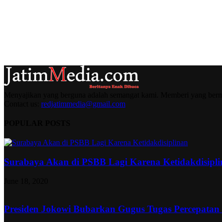
Menyajikan yang berguna adalah semangat kami. Memberi yang berma
Contact us:
redjatimmedia@gmail.com
POPULAR POSTS
Surabaya Akan di PSBB Lagi Karena Ketidakdisipl
June 18, 2020
Presiden Jokowi Bubarkan Gugus Tugas Percepatan