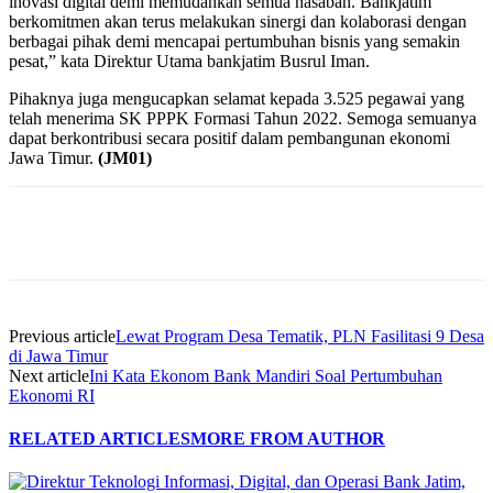
inovasi digital demi memudahkan semua nasabah. Bankjatim
berkomitmen akan terus melakukan sinergi dan kolaborasi dengan
berbagai pihak demi mencapai pertumbuhan bisnis yang semakin
pesat,” kata Direktur Utama bankjatim Busrul Iman.
Pihaknya juga mengucapkan selamat kepada 3.525 pegawai yang
telah menerima SK PPPK Formasi Tahun 2022. Semoga semuanya
dapat berkontribusi secara positif dalam pembangunan ekonomi
Jawa Timur.
(JM01)
Previous article
Lewat Program Desa Tematik, PLN Fasilitasi 9 Desa
di Jawa Timur
Next article
Ini Kata Ekonom Bank Mandiri Soal Pertumbuhan
Ekonomi RI
RELATED ARTICLES
MORE FROM AUTHOR