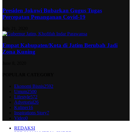
Presiden Jokowi Bubarkan Gugus Tugas
Percepatan Penanganan Covid-19
July 21, 2020
Empat Kabupaten/Kota di Jatim Berubah Jadi
Zona Kuning
June 8, 2020
POPULAR CATEGORY
Ekonomi Bisnis
2592
Umum
2500
Lifestyle
572
Advetorial
26
Kuliner
16
Inspirations Story
7
Video
0
REDAKSI