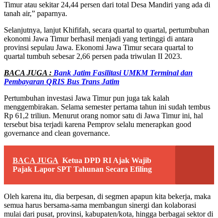
Timur atau sekitar 24,44 persen dari total Desa Mandiri yang ada di
tanah air,” paparnya.
Selanjutnya, lanjut Khififah, secara quartal to quartal, pertumbuhan
ekonomi Jawa Timur berhasil menjadi yang tertinggi di antara
provinsi sepulau Jawa. Ekonomi Jawa Timur secara quartal to
quartal tumbuh sebesar 2,66 persen pada triwulan II 2023.
BACA JUGA :
Bank Jatim Fasilitasi UMKM Terminal dan
Pembayaran QRIS Bus Trans Jatim
Pertumbuhan investasi Jawa Timur pun juga tak kalah
menggembirakan. Selama semester pertama tahun ini sudah tembus
Rp 61,2 triliun. Menurut orang nomor satu di Jawa Timur ini, hal
tersebut bisa terjadi karena Pemprov selalu menerapkan good
governance and clean governance.
BACA JUGA
Ketua DPD RI Ajak Wajib
Pajak Lapor SPT Tahunan Secara Efiling
Oleh karena itu, dia berpesan, di segmen apapun kita bekerja, maka
semua harus bersama-sama membangun sinergi dan kolaborasi
mulai dari pusat, provinsi, kabupaten/kota, hingga berbagai sektor di