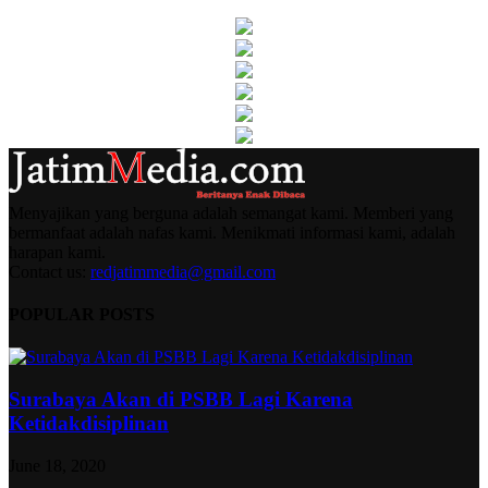
Menyajikan yang berguna adalah semangat kami. Memberi yang
bermanfaat adalah nafas kami. Menikmati informasi kami, adalah
harapan kami.
Contact us:
redjatimmedia@gmail.com
POPULAR POSTS
Surabaya Akan di PSBB Lagi Karena
Ketidakdisiplinan
June 18, 2020