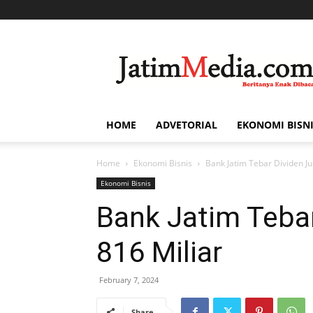
Jatim
Media
HOME
ADVETORIAL
EKONOMI BISN
Home
Ekonomi Bisnis
Bank Jatim Tebar Dividen J
Ekonomi Bisnis
Bank Jatim Teba
816 Miliar
February 7, 2024
Share