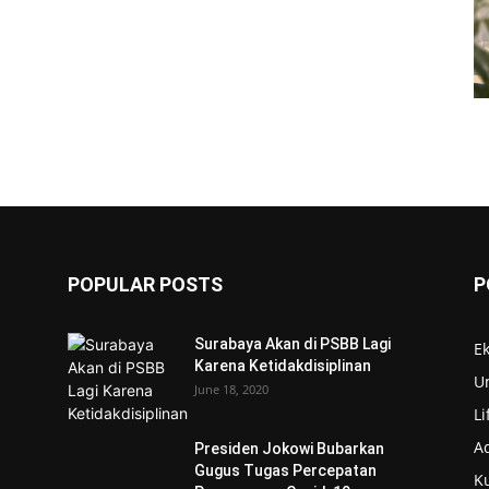
POPULAR POSTS
P
Surabaya Akan di PSBB Lagi
E
Karena Ketidakdisiplinan
U
s
June 18, 2020
Li
Ad
Presiden Jokowi Bubarkan
Gugus Tugas Percepatan
Ku