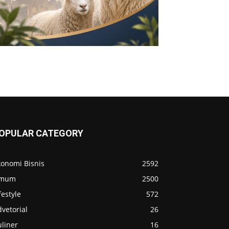
OPULAR CATEGORY
konomi Bisnis
2592
mum
2500
festyle
572
vetorial
26
liner
16