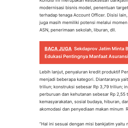
Kondisi ini merupakan kesuksesan bankjati
modernisasi bisnis model, penentuan target 
terhadap tenaga Account Officer. Disisi lain
juga masih memiliki potensi melalui momen 
ASN, penerimaan sekolah, liburan, dll.
BACA JUGA
Sekdaprov Jatim Minta 
Edukasi Pentingnya Manfaat Asuransi 
Lebih lanjut, penyaluran kredit produktif P
menjadi beberapa kategori. Diantaranya yai
triliun; konstruksi sebesar Rp 3,79 triliun; 
perburuan dan kehutanan sebesar Rp 2,55 tri
kemasyarakatan, sosial budaya, hiburan, dan
akomodasi dan penyediaan makan minum Rp 429
”Hal ini sesuai dengan misi bankjatim yait