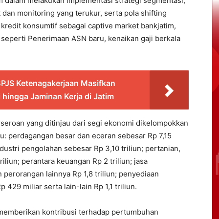
m dalam melakukan implementasi strategi segmentasi,
dan monitoring yang terukur, serta pola shifting
, kredit konsumtif sebagai captive market bankjatim,
seperti Penerimaan ASN baru, kenaikan gaji berkala
BPJS Ketenagakerjaan Masifkan
hingga Jaminan Kerja di Jatim
erseroan yang ditinjau dari segi ekonomi dikelompokkan
tu: perdagangan besar dan eceran sebesar Rp 7,15
industri pengolahan sebesar Rp 3,10 triliun; pertanian,
liun; perantara keuangan Rp 2 triliun; jasa
 perorangan lainnya Rp 1,8 triliun; penyediaan
 miliar serta lain-lain Rp 1,1 triliun.
u memberikan kontribusi terhadap pertumbuhan