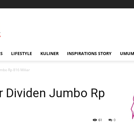
IS
LIFESTYLE
KULINER
INSPIRATIONS STORY
UMU
umbo Rp 816 Miliar
r Dividen Jumbo Rp
61
0