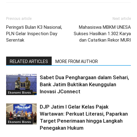
Previous article
Next article
Peringati Bulan K3 Nasional,
Mahasiswa MBKM UNESA
PLN Gelar Inspection Day
Sukses Hasilkan 1.302 Karya
Serentak
dan Catatkan Rekor MURI
RELATED ARTICLES
MORE FROM AUTHOR
Sabet Dua Penghargaan dalam Sehari,
Bank Jatim Buktikan Keunggulan
Inovasi JConnect
Ekonomi Bisnis
DJP Jatim I Gelar Kelas Pajak
Wartawan: Perkuat Literasi, Paparkan
Target Penerimaan hingga Langkah
Ekonomi Bisnis
Penegakan Hukum