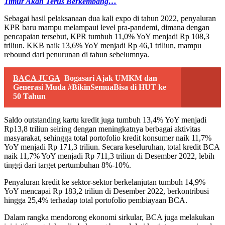
Timur Akan Terus Berkembang…
Sebagai hasil pelaksanaan dua kali expo di tahun 2022, penyaluran
KPR baru mampu melampaui level pra-pandemi, dimana dengan
pencapaian tersebut, KPR tumbuh 11,0% YoY menjadi Rp 108,3
triliun. KKB naik 13,6% YoY menjadi Rp 46,1 triliun, mampu
rebound dari penurunan di tahun sebelumnya.
BACA JUGA
Bogasari Ajak UMKM dan
Generasi Muda #BikinSemuaBisa di HUT ke
50 Tahun
Saldo outstanding kartu kredit juga tumbuh 13,4% YoY menjadi
Rp13,8 triliun seiring dengan meningkatnya berbagai aktivitas
masyarakat, sehingga total portofolio kredit konsumer naik 11,7%
YoY menjadi Rp 171,3 triliun. Secara keseluruhan, total kredit BCA
naik 11,7% YoY menjadi Rp 711,3 triliun di Desember 2022, lebih
tinggi dari target pertumbuhan 8%-10%.
Penyaluran kredit ke sektor-sektor berkelanjutan tumbuh 14,9%
YoY mencapai Rp 183,2 triliun di Desember 2022, berkontribusi
hingga 25,4% terhadap total portofolio pembiayaan BCA.
Dalam rangka mendorong ekonomi sirkular, BCA juga melakukan