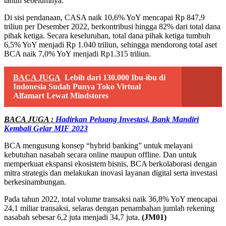
tahun sebelumnya.
Di sisi pendanaan, CASA naik 10,6% YoY mencapai Rp 847,9
triliun per Desember 2022, berkontribusi hingga 82% dari total dana
pihak ketiga. Secara keseluruhan, total dana pihak ketiga tumbuh
6,5% YoY menjadi Rp 1.040 triliun, sehingga mendorong total aset
BCA naik 7,0% YoY menjadi Rp1.315 triliun.
BACA JUGA
Lebih dari 130.000 Ibu-ibu di
Indonesia Sudah Punya Toko Virtual
Alfamart Lewat Mindstores
BACA JUGA :
Hadirkan Peluang Investasi, Bank Mandiri
Kembali Gelar MIF 2023
BCA mengusung konsep “hybrid banking” untuk melayani
kebutuhan nasabah secara online maupun offline. Dan untuk
memperkuat ekspansi ekosistem bisnis, BCA berkolaborasi dengan
mitra strategis dan melakukan inovasi layanan digital serta investasi
berkesinambungan.
Pada tahun 2022, total volume transaksi naik 36,8% YoY mencapai
24,1 miliar transaksi, selaras dengan penambahan jumlah rekening
nasabah sebesar 6,2 juta menjadi 34,7 juta.
(JM01)