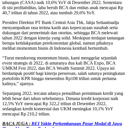
tabungan (CASA) naik 10,6% YoY di Desember 2022. Sementara
di sisi profitabilitas, laba bersih BCA dan entitas anak mencapai Rp
40,7 triliun di tahun 2022, atau tumbuh 29,6% YoY.
Presiden Direktur PT Bank Central Asia Tbk, Jahja Setiaatmadja
menyampaikan rasa terima kasih atas kepercayaan nasabah serta
dukungan dari pemerintah dan otoritas, sehingga BCA melewati
tahun 2022 dengan kinerja yang solid. Meskipun terdapat tantangan
berupa ketidakpastian perekonomian global, namun pihaknya
melihat momentum bisnis di Indonesia kembali bertumbuh.
“Turut mendorong momentum bisnis, kami menggelar sejumlah
event strategis di 2022, di antaranya dua kali BCA Expo, BCA
UMKM Fest 2022, dan BCA Wealth Summit 2022. Upaya ini
berdampak positif bagi kinerja perseroan, salah satunya peningkatan
portofolio KPR hingga menembus Rp108 triliun untuk pertama
kalinya,” ujarnya.
Sepanjang 2022, tercatat adanya pemulihan permintaan kredit yang
lebih besar dari tahun sebelumnya. Dimana kredit korporasi naik
12,5% YoY mencapai Rp 322,2 triliun di Desember 2022,
sedangkan kredit komersial dan UKM meningkat 10,1% YoY
mencapai Rp 210,2 triliun.
BACA JUGA :
BEI Yakin Perkembangan Pasar Modal di Jawa