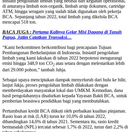
inisiatif pengolahan limbah yang berasal dari kegiatan operasional,
di antaranya limbah non-organik, limbah arsip dokumen, cartridge
ATM, hingga seragam yang sudah tidak digunakan oleh pekerja
BCA. Sepanjang tahun 2022, total limbah yang dikelola BCA
mencapai 518 ton.
BACA JUGA :
Pertama Kalinya Gelar Misi Dagang di Tanah
Papua, Jatim Catatkan Transaksi…
“Kami berkomitmen berkontribusi bagi pencapaian Tujuan
Pembangunan Berkelanjutan di Indonesia. Inisiatif pengolahan
limbah yang kami lakukan di tahun 2022 berpotensi mengurangi
emisi hingga 348,9 ton CO
atau setara dengan melestarikan lebih
2
dari 29.000 pohon,” tambah Jahja.
Sebagai upaya menciptakan dampak menyeluruh dari hulu ke hilir,
lanjut Jakja, proses pengolahan limbah dilakukan dengan
memberdayakan masyarakat lokal dan UMKM. Kemudian, dana
hasil pengolahannya disalurkan kepada Yayasan Bakti BCA, untuk
pemberian beasiswa pendidikan bagi yang membutuhkan.
Pertumbuhan kredit BCA diikuti oleh perbaikan kualitas pinjaman.
Rasio loan at risk (LAR) turun ke 10,0% di tahun 2022,
dibandingkan 14,6% di tahun 2021. Sementara itu, rasio kredit
bermasalah (NPL) tercatat sebesar 1,7% di 2022, turun dari 2,2% di