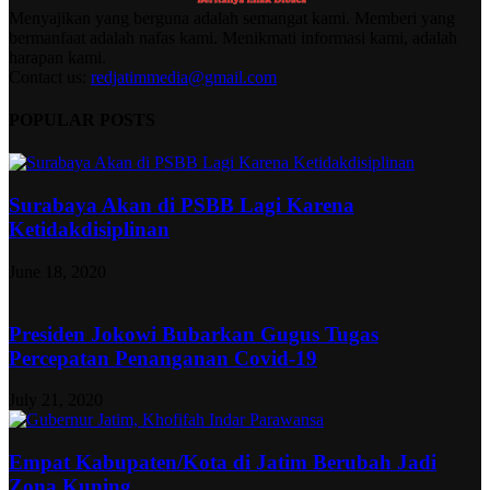
Menyajikan yang berguna adalah semangat kami. Memberi yang
bermanfaat adalah nafas kami. Menikmati informasi kami, adalah
harapan kami.
Contact us:
redjatimmedia@gmail.com
POPULAR POSTS
Surabaya Akan di PSBB Lagi Karena
Ketidakdisiplinan
June 18, 2020
Presiden Jokowi Bubarkan Gugus Tugas
Percepatan Penanganan Covid-19
July 21, 2020
Empat Kabupaten/Kota di Jatim Berubah Jadi
Zona Kuning