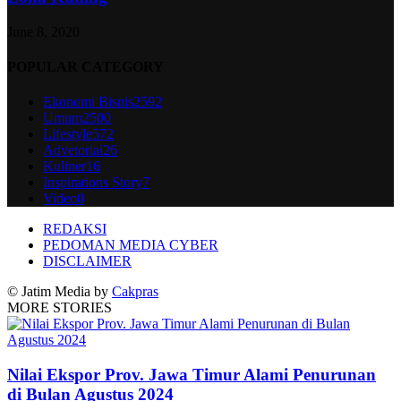
June 8, 2020
POPULAR CATEGORY
Ekonomi Bisnis
2592
Umum
2500
Lifestyle
572
Advetorial
26
Kuliner
16
Inspirations Story
7
Video
0
REDAKSI
PEDOMAN MEDIA CYBER
DISCLAIMER
© Jatim Media by
Cakpras
MORE STORIES
Nilai Ekspor Prov. Jawa Timur Alami Penurunan
di Bulan Agustus 2024