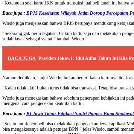
“Ketentuan soal kartu JKN untuk transaksi jual beli tanah ini hanya
Baca juga :
BPJS Kesehatan Wilayah Jatim Dorong Percepatan P
Wiedo juga menjelaskan bahwa BPJS berupaya mendukung kebijakan in
“Sekarang gak perlu legalisir. Cukup kartu saja dan melakukan pen
sudah layak sebagai syarat,” tambah Wiedo.
BACA JUGA
Presiden Jokowi : Idul Adha Tahun Ini Kita Pe
Namun demikian, lanjut Wiedo, bukan berarti kalau kartunya tidak ak
“Kalau tidak aktif bukan terus tidak bisa transaksi. Tetap bisa transak
Wiedo juga menegaskan bahwa sebelum penerapan kebijakan ini pada 
mengenai cara pengecekan keaktifan kartu.
Baca juga :
BI Jawa Timur Edukasi Santri Ponpes Bumi Sholawa
“Selain untuk pembeli bisa melakukan pengecekan lewat aplikasi Mo
bisa mengaksesnya adalah petugas BPN,” jelas Wiedo, sambil menamb