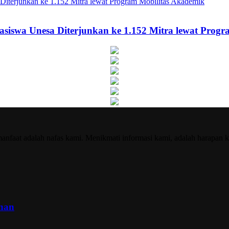
asiswa Unesa Diterjunkan ke 1.152 Mitra lewat Prog
nfaat adalah nafas kami. Menikmati informasi kami, adalah harapan k
inan