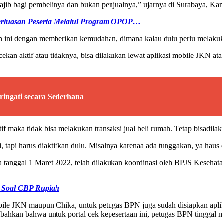
 wajib bagi pembelinya dan bukan penjualnya,” ujarnya di Surabaya, Ka
erluasan Peserta Melalui Program OPOP…
i dengan memberikan kemudahan, dimana kalau dulu perlu melakukan l
gecekan aktif atau tidaknya, bisa dilakukan lewat aplikasi mobile J
ringati secara Sederhana
tif maka tidak bisa melakukan transaksi jual beli rumah. Tetap bisadi
si, tapi harus diaktifkan dulu. Misalnya karenaa ada tunggakan, ya haus 
tanggal 1 Maret 2022, telah dilakukan koordinasi oleh BPJS Kesehat
t Soal CBP Rupiah
bile JKN maupun Chika, untuk petugas BPN juga sudah disiapkan aplik
ahkan bahwa untuk portal cek kepesertaan ini, petugas BPN tinggal m