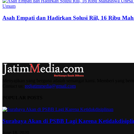
Umum
Asah Empati dan Hadirkan Solusi Riil, 16 Ribu Mah
Menyajikan yang berguna adalah semangat kami. Memberi yang berma
Contact us:
redjatimmedia@gmail.com
POPULAR POSTS
Surabaya Akan di PSBB Lagi Karena Ketidakdisipl
June 18, 2020