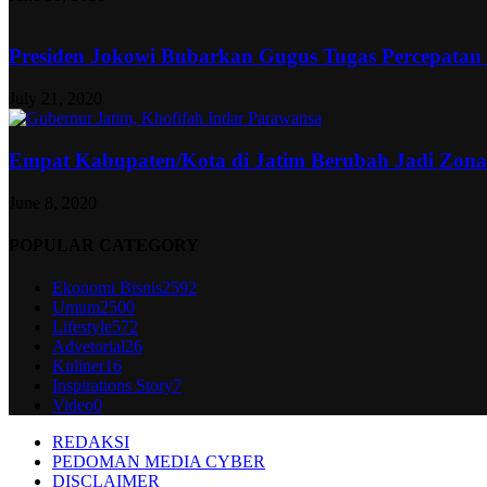
Presiden Jokowi Bubarkan Gugus Tugas Percepatan
July 21, 2020
Empat Kabupaten/Kota di Jatim Berubah Jadi Zon
June 8, 2020
POPULAR CATEGORY
Ekonomi Bisnis
2592
Umum
2500
Lifestyle
572
Advetorial
26
Kuliner
16
Inspirations Story
7
Video
0
REDAKSI
PEDOMAN MEDIA CYBER
DISCLAIMER