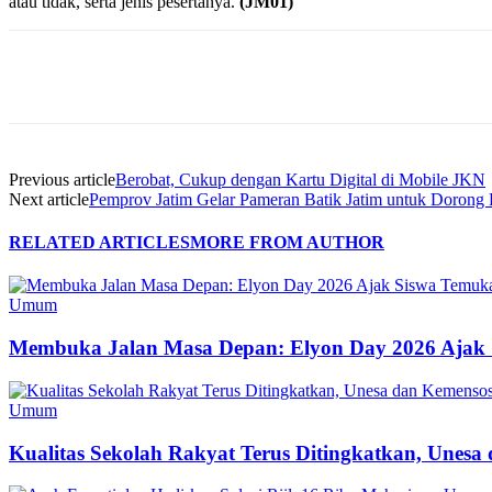
atau tidak, serta jenis pesertanya.
(JM01)
Share
Previous article
Berobat, Cukup dengan Kartu Digital di Mobile JKN
Next article
Pemprov Jatim Gelar Pameran Batik Jatim untuk Dorong
RELATED ARTICLES
MORE FROM AUTHOR
Umum
Membuka Jalan Masa Depan: Elyon Day 2026 Ajak 
Umum
Kualitas Sekolah Rakyat Terus Ditingkatkan, Unes