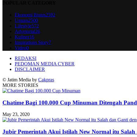
POPULAR CATEGORY
Ekonomi Bisnis
2592
Umum
2500
Lifestyle
572
Advetorial
26
Kuliner
16
Inspirations Story
7
Video
0
REDAKSI
PEDOMAN MEDIA CYBER
DISCLAIMER
© Jatim Media by
Cakpras
MORE STORIES
Chatime Bagi 100.000 Cup Minuman Ditengah Pan
May 23, 2020
Jubir Pemerintah Akui Istilah New Normal itu Salah