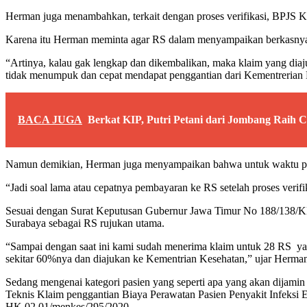
Herman juga menambahkan, terkait dengan proses verifikasi, BPJS K
Karena itu Herman meminta agar RS dalam menyampaikan berkasnya h
“Artinya, kalau gak lengkap dan dikembalikan, maka klaim yang diaj
tidak menumpuk dan cepat mendapat penggantian dari Kementrerian 
BACA JUGA
Berkat KIP, Putri Petani dari Jombang Raih
Namun demikian, Herman juga menyampaikan bahwa untuk waktu pem
“Jadi soal lama atau cepatnya pembayaran ke RS setelah proses veri
Sesuai dengan Surat Keputusan Gubernur Jawa Timur No 188/138/K
Surabaya sebagai RS rujukan utama.
“Sampai dengan saat ini kami sudah menerima klaim untuk 28 RS yang
sekitar 60%nya dan diajukan ke Kementrian Kesehatan,” ujar Herma
Sedang mengenai kategori pasien yang seperti apa yang akan dijam
Teknis Klaim penggantian Biaya Perawatan Pasien Penyakit Infeksi
HK.02.01/menkes/295/2020.