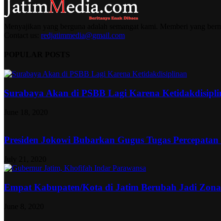
Menyajikan yang berguna adalah semangat kami. Memberi yang berma
Contact us:
redjatimmedia@gmail.com
POPULAR POSTS
Surabaya Akan di PSBB Lagi Karena Ketidakdisipl
June 18, 2020
Presiden Jokowi Bubarkan Gugus Tugas Percepatan
July 21, 2020
Empat Kabupaten/Kota di Jatim Berubah Jadi Zon
June 8, 2020