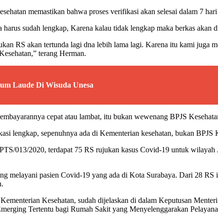
esehatan memastikan bahwa proses verifikasi akan selesai dalam 7 har
arus sudah lengkap, Karena kalau tidak lengkap maka berkas akan di
ukan RS akan tertunda lagi dna lebih lama lagi. Karena itu kami juga
Kesehatan,” terang Herman.
 Cum Laude Di Wisuda Unesa
bayarannya cepat atau lambat, itu bukan wewenang BPJS Kesehatan
fikasi lengkap, sepenuhnya ada di Kementerian kesehatan, bukan BPJS 
PTS/013/2020, terdapat 75 RS rujukan kasus Covid-19 untuk wilaya
 melayani pasien Covid-19 yang ada di Kota Surabaya. Dari 28 RS ini 
n.
in Kementerian Kesehatan, sudah dijelaskan di dalam Keputusan Men
 Emerging Tertentu bagi Rumah Sakit yang Menyelenggarakan Pelayana