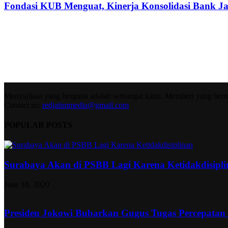
Fondasi KUB Menguat, Kinerja Konsolidasi Bank Jat
Menyajikan yang berguna adalah semangat kami. Memberi yang berma
Contact us:
redjatimmedia@gmail.com
POPULAR POSTS
Surabaya Akan di PSBB Lagi Karena Ketidakdisipl
June 18, 2020
Presiden Jokowi Bubarkan Gugus Tugas Percepatan