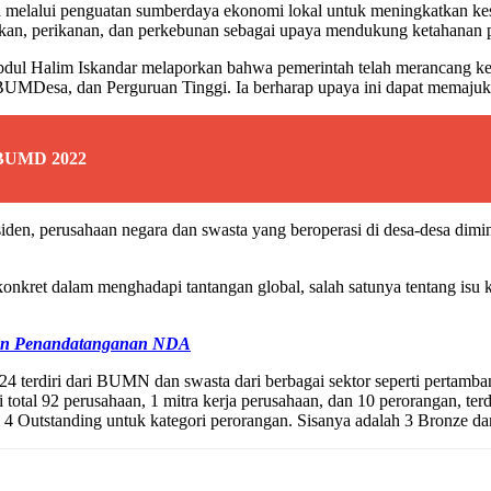
melalui penguatan sumberdaya ekonomi lokal untuk meningkatkan k
akan, perikanan, dan perkebunan sebagai upaya mendukung ketahanan 
Abdul Halim Iskandar melaporkan bahwa pemerintah telah merancang 
UMDesa, dan Perguruan Tinggi. Ia berharap upaya ini dapat memajuka
 BUMD 2022
siden, perusahaan negara dan swasta yang beroperasi di desa-desa
t dalam menghadapi tantangan global, salah satunya tentang isu ke
kan Penandatanganan NDA
diri dari BUMN dan swasta dari berbagai sektor seperti pertambangan
ri total 92 perusahaan, 1 mitra kerja perusahaan, dan 10 perorangan, t
dan 4 Outstanding untuk kategori perorangan. Sisanya adalah 3 Bronze d