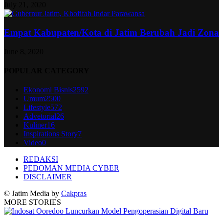
July 21, 2020
Empat Kabupaten/Kota di Jatim Berubah Jadi Zon
June 8, 2020
POPULAR CATEGORY
Ekonomi Bisnis
2592
Umum
2500
Lifestyle
572
Advetorial
26
Kuliner
16
Inspirations Story
7
Video
0
REDAKSI
PEDOMAN MEDIA CYBER
DISCLAIMER
© Jatim Media by
Cakpras
MORE STORIES