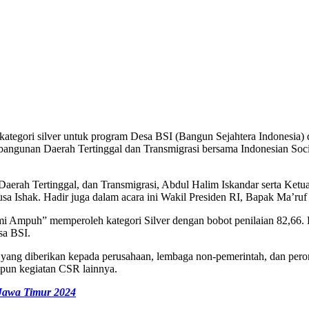
kategori silver untuk program Desa BSI (Bangun Sejahtera Indonesi
angunan Daerah Tertinggal dan Transmigrasi bersama Indonesian Socia
aerah Tertinggal, dan Transmigrasi, Abdul Halim Iskandar serta Ket
 Ishak. Hadir juga dalam acara ini Wakil Presiden RI, Bapak Ma’ruf
 Ampuh” memperoleh kategori Silver dengan bobot penilaian 82,66. B
sa BSI.
g diberikan kepada perusahaan, lembaga non-pemerintah, dan pero
un kegiatan CSR lainnya.
 Jawa Timur 2024