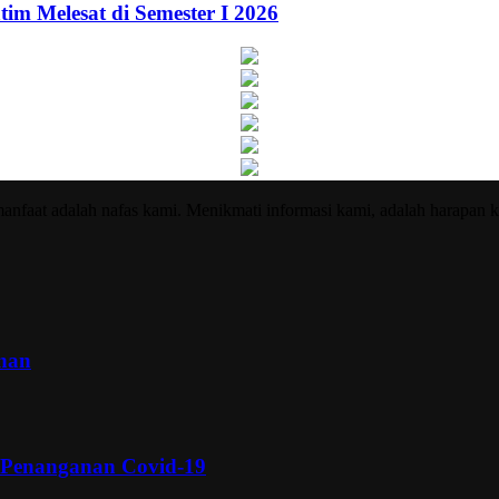
im Melesat di Semester I 2026
nfaat adalah nafas kami. Menikmati informasi kami, adalah harapan k
inan
 Penanganan Covid-19