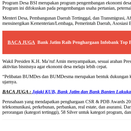
Program Desa BSI merupakan program pengembangan ekonomi desa 
Program ini difokuskan pada pengembangan usaha pertanian, petern
Menteri Desa, Pembangunan Daerah Tertinggal, dan Transmigrasi, 
mensinergikan Kementerian/Lembaga, Pemerintah Daerah, Asosiasi B
BACA JUGA
Bank Jatim Raih Penghargaan Infobank Top
Wakil Presiden K.H. Ma’ruf Amin menyampaikan, sesuai arahan Pre
aktivitas bisnisnya agar ekonomi desa melaju lebih cepat.
“Pelibatan BUMDes dan BUMDesma merupakan bentuk dukungan konkre
ujarnya.
BACA JUGA :
Jajaki KUB, Bank Jatim dan Bank Banten Laku
Perusahaan yang mendapatkan penghargaan CSR & PDB Awards 2024 ter
telekomunikasi, perkebunan, perbankan, real estate, dan asuransi. Da
perorangan (kategori tertinggi), 58 Silver untuk kategori program, 