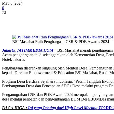
May 8, 2024
0
73
Share
BSI Maslahat Raih Penghargaan CSR & PDB Awards 2024
Jakarta, JATIMMEDIA.COM
– BSI Maslahat meraih penghargaan 
Acara penghargaan ini diselenggarakan oleh Kementerian Desa, Pemb
Hotel, Jakarta.
Penghargaan diserahkan langsung oleh Menteri Desa, Pembangunan D
kepada Direktur Empowerment & Education BSI Maslahat, Rusdi Musa
Program Desa Berdaya Sejahtera Indonesia: “Petani Tangguh Ekonomi
Pembangunan Desa dan Pencapaian SDGs Desa melalui program De
Penganugrahan CSR dan PDB Award 2024 merupakan penghargaan yan
desa melalui pelibatan dan pengembangan BUM Desa/BUMDes maup
BACA JUGA :
Ini yang Penting dari High Level Meeting TP2DD