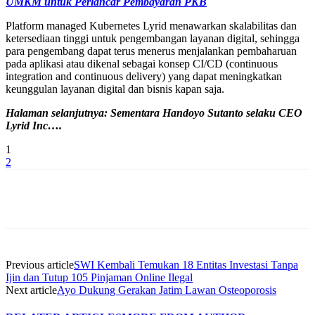
UMKM untuk Perlancar Pembayaran PKB
Platform managed Kubernetes Lyrid menawarkan skalabilitas dan
ketersediaan tinggi untuk pengembangan layanan digital, sehingga
para pengembang dapat terus menerus menjalankan pembaharuan
pada aplikasi atau dikenal sebagai konsep CI/CD (continuous
integration and continuous delivery) yang dapat meningkatkan
keunggulan layanan digital dan bisnis kapan saja.
Halaman selanjutnya: Sementara Handoyo Sutanto selaku CEO
Lyrid Inc….
1
2
Previous article
SWI Kembali Temukan 18 Entitas Investasi Tanpa
Ijin dan Tutup 105 Pinjaman Online Ilegal
Next article
Ayo Dukung Gerakan Jatim Lawan Osteoporosis