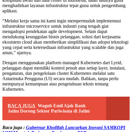
komputasi awan dan data center di Indonesia, salah satunya guna
menghadirkan layanan infrastruktur tepat guna untuk pengembang
aplikasi.
“Melalui kerja sama ini kami ingin mempermudah implementasi
infrastruktur microservice untuk industri yang tengah giat
mengadopsi pendekatan agile development. Selain dapat
mendukung keunggulan bisnis pelanggan, solusi dari kerjasama
ekosistem cloud akan memberikan simplifikasi dan adopsi teknologi
yang cepat serta ketersediaan infrastruktur yang scalable dan juga
aman,” ujarnya.
Dengan menggunakan platform managed Kubernetes dari Lyrid,
pelanggan dapat memiliki kontrol penuh atas setiap layer, instalasi,
pengaturan, dan pengelolaan cluster Kubernetes melalui satu
Antarmuka Pengguna (UI) secara mudah. Bahkan, tanpa perlu
mempunyai kemampuan atau pengetahuan teknis tentang
Kubernetes.
BACA JUGA
Wagub Emil Ajak Bank
Jatim Dorong Sektor Pariwisata di Jatim
Baca juga :
Gubernur Khofifah Luncurkan Inovasi SAMKOPI