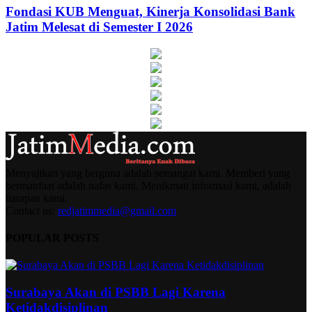
Fondasi KUB Menguat, Kinerja Konsolidasi Bank
Jatim Melesat di Semester I 2026
Menyajikan yang berguna adalah semangat kami. Memberi yang
bermanfaat adalah nafas kami. Menikmati informasi kami, adalah
harapan kami.
Contact us:
redjatimmedia@gmail.com
POPULAR POSTS
Surabaya Akan di PSBB Lagi Karena
Ketidakdisiplinan