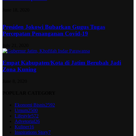
June 18, 2020
Presiden Jokowi Bubarkan Gugus Tugas
Percepatan Penanganan Covid-19
July 21, 2020
Empat Kabupaten/Kota di Jatim Berubah Jadi
Zona Kuning
June 8, 2020
POPULAR CATEGORY
Ekonomi Bisnis
2592
Umum
2500
Lifestyle
572
Advetorial
26
Kuliner
16
Inspirations Story
7