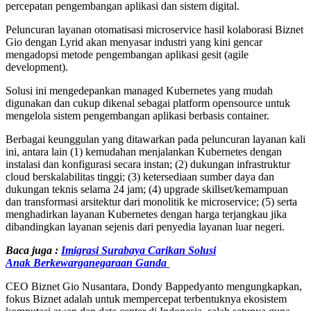
percepatan pengembangan aplikasi dan sistem digital.
Peluncuran layanan otomatisasi microservice hasil kolaborasi Biznet
Gio dengan Lyrid akan menyasar industri yang kini gencar
mengadopsi metode pengembangan aplikasi gesit (agile
development).
Solusi ini mengedepankan managed Kubernetes yang mudah
digunakan dan cukup dikenal sebagai platform opensource untuk
mengelola sistem pengembangan aplikasi berbasis container.
Berbagai keunggulan yang ditawarkan pada peluncuran layanan kali
ini, antara lain (1) kemudahan menjalankan Kubernetes dengan
instalasi dan konfigurasi secara instan; (2) dukungan infrastruktur
cloud berskalabilitas tinggi; (3) ketersediaan sumber daya dan
dukungan teknis selama 24 jam; (4) upgrade skillset/kemampuan
dan transformasi arsitektur dari monolitik ke microservice; (5) serta
menghadirkan layanan Kubernetes dengan harga terjangkau jika
dibandingkan layanan sejenis dari penyedia layanan luar negeri.
Baca juga :
Imigrasi Surabaya Carikan Solusi
Anak Berkewarganegaraan Ganda
CEO Biznet Gio Nusantara, Dondy Bappedyanto mengungkapkan,
fokus Biznet adalah untuk mempercepat terbentuknya ekosistem