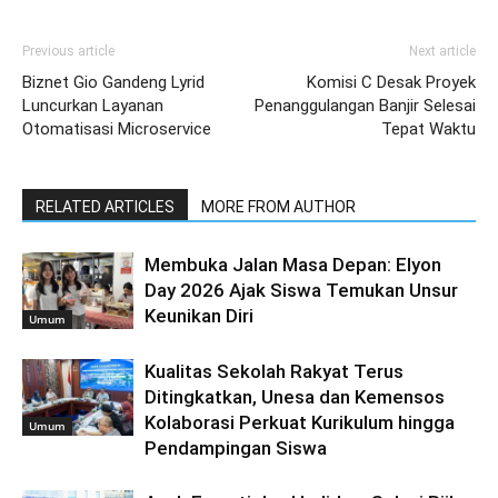
Previous article
Next article
Biznet Gio Gandeng Lyrid
Komisi C Desak Proyek
Luncurkan Layanan
Penanggulangan Banjir Selesai
Otomatisasi Microservice
Tepat Waktu
RELATED ARTICLES
MORE FROM AUTHOR
Membuka Jalan Masa Depan: Elyon
Day 2026 Ajak Siswa Temukan Unsur
Keunikan Diri
Umum
Kualitas Sekolah Rakyat Terus
Ditingkatkan, Unesa dan Kemensos
Kolaborasi Perkuat Kurikulum hingga
Umum
Pendampingan Siswa