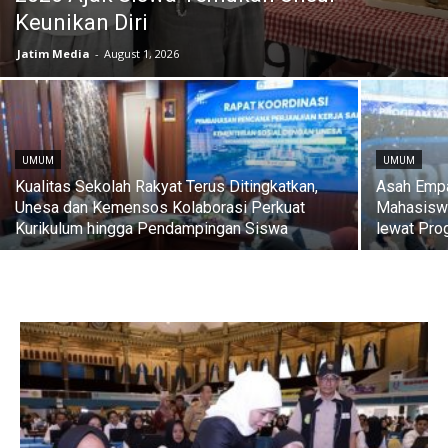
Keunikan Diri
Jatim Media
-
August 1, 2026
UMUM
UMUM
Kualitas Sekolah Rakyat Terus Ditingkatkan,
Asah Empat
Unesa dan Kemensos Kolaborasi Perkuat
Mahasiswa
Kurikulum hingga Pendampingan Siswa
lewat Pro