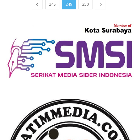
248
249
250