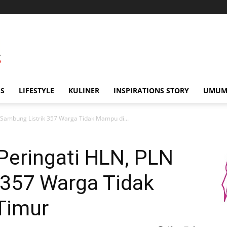
IS
LIFESTYLE
KULINER
INSPIRATIONS STORY
UMU
 Sambung Listrik 357 Warga Tidak Mampu di...
Peringati HLN, PLN
 357 Warga Tidak
Timur