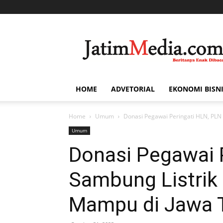
Jatim
Media
HOME
ADVETORIAL
EKONOMI BISN
Home
Umum
Donasi Pegawai Peringati HLN, PLN
Umum
Donasi Pegawai 
Sambung Listrik
Mampu di Jawa 