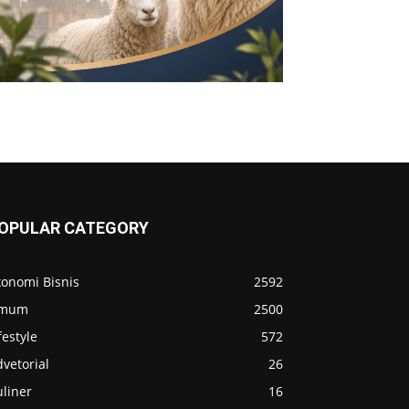
OPULAR CATEGORY
konomi Bisnis
2592
mum
2500
festyle
572
vetorial
26
liner
16