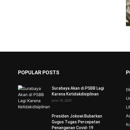
POPULAR POSTS
P
Surabaya Akan di PSBB Lagi
E
Karena Ketidakdisiplinan
U
s
June 18, 2020
Li
Ad
Presiden Jokowi Bubarkan
Gugus Tugas Percepatan
Ku
Penanganan Covid-19