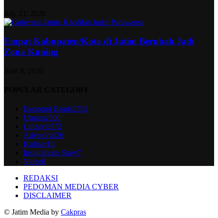
July 21, 2020
Empat Kabupaten/Kota di Jatim Berubah Jadi
Zona Kuning
June 8, 2020
POPULAR CATEGORY
Ekonomi Bisnis
2592
Umum
2500
Lifestyle
572
Advetorial
26
Kuliner
16
Inspirations Story
7
Video
0
REDAKSI
PEDOMAN MEDIA CYBER
DISCLAIMER
© Jatim Media by
Cakpras