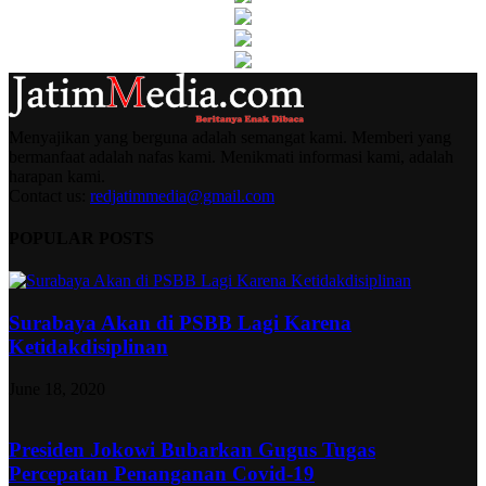
Menyajikan yang berguna adalah semangat kami. Memberi yang
bermanfaat adalah nafas kami. Menikmati informasi kami, adalah
harapan kami.
Contact us:
redjatimmedia@gmail.com
POPULAR POSTS
Surabaya Akan di PSBB Lagi Karena
Ketidakdisiplinan
June 18, 2020
Presiden Jokowi Bubarkan Gugus Tugas
Percepatan Penanganan Covid-19