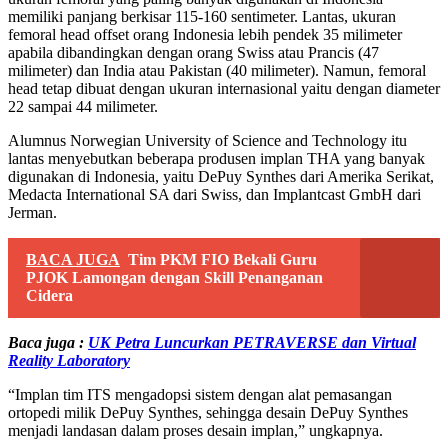
memiliki panjang berkisar 115-160 sentimeter. Lantas, ukuran
femoral head offset orang Indonesia lebih pendek 35 milimeter
apabila dibandingkan dengan orang Swiss atau Prancis (47
milimeter) dan India atau Pakistan (40 milimeter). Namun, femoral
head tetap dibuat dengan ukuran internasional yaitu dengan diameter
22 sampai 44 milimeter.
Alumnus Norwegian University of Science and Technology itu
lantas menyebutkan beberapa produsen implan THA yang banyak
digunakan di Indonesia, yaitu DePuy Synthes dari Amerika Serikat,
Medacta International SA dari Swiss, dan Implantcast GmbH dari
Jerman.
BACA JUGA
Tim PKM FIO Bekali Guru
PJOK Lamongan dengan Skill Penanganan
Cidera
Baca juga :
UK Petra Luncurkan PETRAVERSE dan Virtual
Reality Laboratory
“Implan tim ITS mengadopsi sistem dengan alat pemasangan
ortopedi milik DePuy Synthes, sehingga desain DePuy Synthes
menjadi landasan dalam proses desain implan,” ungkapnya.