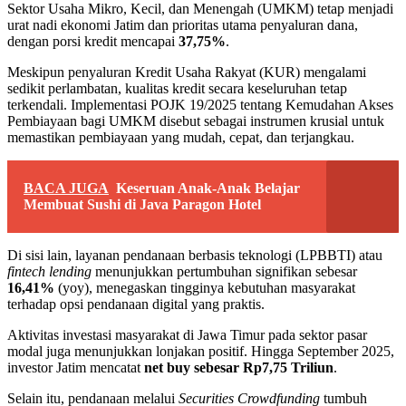
Sektor Usaha Mikro, Kecil, dan Menengah (UMKM) tetap menjadi
urat nadi ekonomi Jatim dan prioritas utama penyaluran dana,
dengan porsi kredit mencapai
37,75%
.
Meskipun penyaluran Kredit Usaha Rakyat (KUR) mengalami
sedikit perlambatan, kualitas kredit secara keseluruhan tetap
terkendali. Implementasi POJK 19/2025 tentang Kemudahan Akses
Pembiayaan bagi UMKM disebut sebagai instrumen krusial untuk
memastikan pembiayaan yang mudah, cepat, dan terjangkau.
BACA JUGA
Keseruan Anak-Anak Belajar
Membuat Sushi di Java Paragon Hotel
Di sisi lain, layanan pendanaan berbasis teknologi (LPBBTI) atau
fintech lending
menunjukkan pertumbuhan signifikan sebesar
16,41%
(yoy), menegaskan tingginya kebutuhan masyarakat
terhadap opsi pendanaan digital yang praktis.
Aktivitas investasi masyarakat di Jawa Timur pada sektor pasar
modal juga menunjukkan lonjakan positif. Hingga September 2025,
investor Jatim mencatat
net buy sebesar Rp7,75 Triliun
.
Selain itu, pendanaan melalui
Securities Crowdfunding
tumbuh