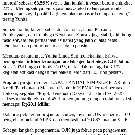
impresif sebesar
63,56%
(yoy), dan jumlah investor baru meningkat
22%. “Meningkatnya partisipasi masyarakat dalam pasar modal
merupakan sinyal positif bagi pendalaman pasar keuangan daerah,”
terang Yunita.
Sementara itu, kinerja subsektor Asuransi, Dana Pensiun,
Pembiayaan, dan Lembaga Keuangan Khusus juga stabil, didukung
rasio solvabilitas perusahaan asuransi yang jauh di atas batas
ketentuan dan pertumbuhan aset dana pensiun.
Menutup paparannya, Yunita Linda Sari menekankan bahwa
peningkatan
inklusi keuangan
adalah agenda strategis OJK Jatim.
Sejak 2024 hingga Oktober 2025, OJK telah menggelar 3.192
kegiatan edukasi dengan melibatkan lebih dari 803 ribu peserta.
Program-program seperti LAKU PANDAI, SIMPEL/KEJAR, dan
Kredit/Pembiayaan Melawan Rentenir (KPMR) terus diperluas.
Bahkan, kegiatan “Pojok Keuangan Rakyat” di Jatim Fest 2025
sukses menarik lebih dari 45 ribu pengunjung dengan total transaksi
mencapai
Rp20,1 Miliar
.
Dalam aspek perlindungan konsumen, layanan OJK menerima 169
pengaduan melalui APPK dan memfasilitasi 39.867 layanan SLIK.
Sebagai langkah pengamanan, OJK juga fokus pada pengawasan