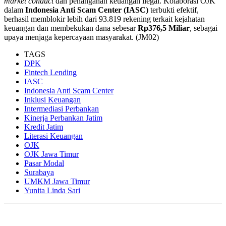
market conduct
dan penanganan keuangan ilegal. Kolaborasi OJK
dalam
Indonesia Anti Scam Center (IASC)
terbukti efektif,
berhasil memblokir lebih dari 93.819 rekening terkait kejahatan
keuangan dan membekukan dana sebesar
Rp376,5 Miliar
, sebagai
upaya menjaga kepercayaan masyarakat. (JM02)
TAGS
DPK
Fintech Lending
IASC
Indonesia Anti Scam Center
Inklusi Keuangan
Intermediasi Perbankan
Kinerja Perbankan Jatim
Kredit Jatim
Literasi Keuangan
OJK
OJK Jawa Timur
Pasar Modal
Surabaya
UMKM Jawa Timur
Yunita Linda Sari