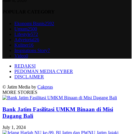
June 8, 2020
POPULAR CATEGORY
Ekonomi Bisnis
2592
Umum
2500
Lifestyle
572
Advetorial
26
Kuliner
16
Inspirations Story
7
Video
0
REDAKSI
PEDOMAN MEDIA CYBER
DISCLAIMER
© Jatim Media by
Cakpras
MORE STORIES
Bank Jatim Fasilitasi UMKM Binaan di Misi
Dagang Bali
July 1, 2024