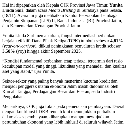
Hal ini dipaparkan oleh Kepala OJK Provinsi Jawa Timur,
Yunita
Linda Sari
, dalam acara
Media Briefing
di Surabaya pada Selasa,
(18/11). Acara ini juga melibatkan Kantor Perwakilan Lembaga
Penjamin Simpanan (LPS) II, Bank Indonesia (BI) Provinsi Jatim,
dan Kementerian Keuangan Provinsi Jatim.
Yunita Linda Sari memaparkan, fungsi intermediasi perbankan
berjalan efektif. Dana Pihak Ketiga (DPK) tumbuh sebesar
4,81%
(
year-on-year/yoy
), diikuti peningkatan penyaluran kredit sebesar
3,58%
(yoy) hingga akhir September 2025.
“Kondisi fundamental perbankan tetap terjaga, tercermin dari rasio
kecukupan modal yang tinggi, likuiditas yang memadai, dan kualitas
aset yang stabil,” ujar Yunita.
Sektor-sektor yang paling banyak menerima kucuran kredit dan
menjadi penggerak utama ekonomi Jatim masih didominasi oleh
Rumah Tangga, Perdagangan Besar dan Eceran, serta Industri
Pengolahan.
Menariknya, OJK juga fokus pada pemerataan pembiayaan. Daerah
dengan kontribusi PDRB rendah kini menunjukkan perbaikan
dalam akses pembiayaan, diharapkan mampu mewujudkan
pertumbuhan ekonomi yang lebih inklusif di seluruh wilayah Jatim.