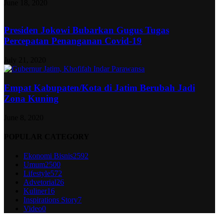
June 18, 2020
Presiden Jokowi Bubarkan Gugus Tugas
Percepatan Penanganan Covid-19
July 21, 2020
Empat Kabupaten/Kota di Jatim Berubah Jadi
Zona Kuning
June 8, 2020
POPULAR CATEGORY
Ekonomi Bisnis
2592
Umum
2500
Lifestyle
572
Advetorial
26
Kuliner
16
Inspirations Story
7
Video
0