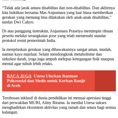
“Tidak ada jarak antara disabilitas dan non-disabilitas. Dan akhirnya
kita buktikan bersama Mas Anjasmara yang luar biasa memberikan
gerakan yang memang bisa dilakukan oleh anak-anak disabilitas,”
tandas Dwi Cahyo.
Di atas panggung instruktur, Anjasmara Prasetya memimpin ribuan
peserta melalui serangkaian pose yang telah memenuhi standar
protokol resmi pemerintah India.
Ia menjelaskan gerakan yang dibawakannya sangat aman, mudah,
namun kaya manfaat. Selain mendongkrak metabolisme dan
sirkulasi darah, yoga juga ampuh melepas ketegangan fisik maupun
mental agar tubuh lebih relaks.
BACA JUGA
Unesa Ulurkan Bantuan
Psikososial dan Medis untuk Korban Banjir
di Aceh
Terobosan inklusif di dunia pendidikan ini menuai apresiasi tinggi
dari perwakilan MURI, Almy Birama. Ia menilai Unesa sukses
menghadirkan ekosistem aktivitas yang ramah dan setara bagi semua
kalangan.