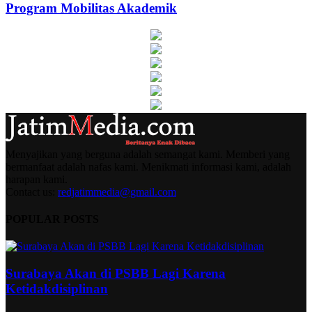
Program Mobilitas Akademik
Menyajikan yang berguna adalah semangat kami. Memberi yang
bermanfaat adalah nafas kami. Menikmati informasi kami, adalah
harapan kami.
Contact us:
redjatimmedia@gmail.com
POPULAR POSTS
Surabaya Akan di PSBB Lagi Karena
Ketidakdisiplinan