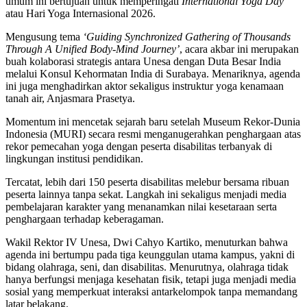
umum ini bertujuan untuk memperingati
International Yoga Day
atau Hari Yoga Internasional 2026.
Mengusung tema
‘Guiding Synchronized Gathering of Thousands
Through A Unified Body-Mind Journey’
, acara akbar ini merupakan
buah kolaborasi strategis antara Unesa dengan Duta Besar India
melalui Konsul Kehormatan India di Surabaya. Menariknya, agenda
ini juga menghadirkan aktor sekaligus instruktur yoga kenamaan
tanah air, Anjasmara Prasetya.
Momentum ini mencetak sejarah baru setelah Museum Rekor-Dunia
Indonesia (MURI) secara resmi menganugerahkan penghargaan atas
rekor pemecahan yoga dengan peserta disabilitas terbanyak di
lingkungan institusi pendidikan.
Tercatat, lebih dari 150 peserta disabilitas melebur bersama ribuan
peserta lainnya tanpa sekat. Langkah ini sekaligus menjadi media
pembelajaran karakter yang menanamkan nilai kesetaraan serta
penghargaan terhadap keberagaman.
Wakil Rektor IV Unesa, Dwi Cahyo Kartiko, menuturkan bahwa
agenda ini bertumpu pada tiga keunggulan utama kampus, yakni di
bidang olahraga, seni, dan disabilitas. Menurutnya, olahraga tidak
hanya berfungsi menjaga kesehatan fisik, tetapi juga menjadi media
sosial yang memperkuat interaksi antarkelompok tanpa memandang
latar belakang.