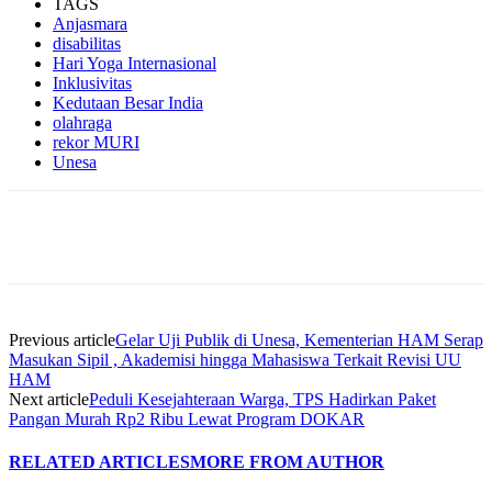
TAGS
Anjasmara
disabilitas
Hari Yoga Internasional
Inklusivitas
Kedutaan Besar India
olahraga
rekor MURI
Unesa
Previous article
Gelar Uji Publik di Unesa, Kementerian HAM Serap
Masukan Sipil , Akademisi hingga Mahasiswa Terkait Revisi UU
HAM
Next article
Peduli Kesejahteraan Warga, TPS Hadirkan Paket
Pangan Murah Rp2 Ribu Lewat Program DOKAR
RELATED ARTICLES
MORE FROM AUTHOR