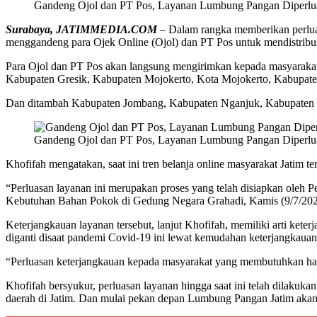
Gandeng Ojol dan PT Pos, Layanan Lumbung Pangan Diperlua
Surabaya, JATIMMEDIA.COM
– Dalam rangka memberikan perlua
menggandeng para Ojek Online (Ojol) dan PT Pos untuk mendistrib
Para Ojol dan PT Pos akan langsung mengirimkan kepada masyarakat y
Kabupaten Gresik, Kabupaten Mojokerto, Kota Mojokerto, Kabupate
Dan ditambah Kabupaten Jombang, Kabupaten Nganjuk, Kabupaten 
Gandeng Ojol dan PT Pos, Layanan Lumbung Pangan Diperlua
Khofifah mengatakan, saat ini tren belanja online masyarakat Jatim t
“Perluasan layanan ini merupakan proses yang telah disiapkan oleh
Kebutuhan Bahan Pokok di Gedung Negara Grahadi, Kamis (9/7/202
Keterjangkauan layanan tersebut, lanjut Khofifah, memiliki arti ket
diganti disaat pandemi Covid-19 ini lewat kemudahan keterjangkauan
“Perluasan keterjangkauan kepada masyarakat yang membutuhkan harus
Khofifah bersyukur, perluasan layanan hingga saat ini telah dilakuka
daerah di Jatim. Dan mulai pekan depan Lumbung Pangan Jatim akan