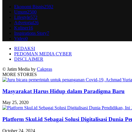
Ekonomi Bisnis
2592
Umum
2500
Lifestyle
572
Advetorial
26
Kuliner
16
Inspirations Story
7
Video
0
REDAKSI
PEDOMAN MEDIA CYBER
DISCLAIMER
© Jatim Media by
Cakpras
MORE STORIES
Masyarakat Harus Hidup dalam Paradigma Baru
May 25, 2020
Platform Skul.id Sebagai Solusi Digitalisasi Dunia P
October 24, 2024