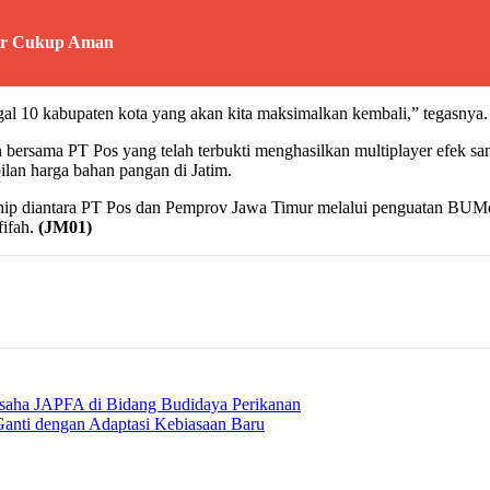
ur Cukup Aman
nggal 10 kabupaten kota yang akan kita maksimalkan kembali,” tegasnya.
 bersama PT Pos yang telah terbukti menghasilkan multiplayer efek s
ilan harga bahan pangan di Jatim.
hip diantara PT Pos dan Pemprov Jawa Timur melalui penguatan BUMd
fifah.
(JM01)
Usaha JAPFA di Bidang Budidaya Perikanan
 Ganti dengan Adaptasi Kebiasaan Baru