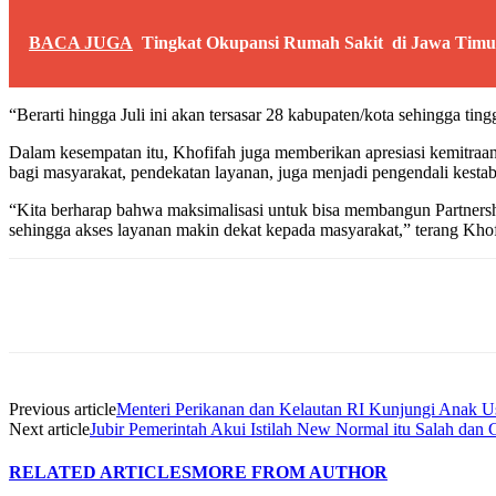
BACA JUGA
Tingkat Okupansi Rumah Sakit di Jawa Tim
“Berarti hingga Juli ini akan tersasar 28 kabupaten/kota sehingga ti
Dalam kesempatan itu, Khofifah juga memberikan apresiasi kemitraan
bagi masyarakat, pendekatan layanan, juga menjadi pengendali kestab
“Kita berharap bahwa maksimalisasi untuk bisa membangun Partners
sehingga akses layanan makin dekat kepada masyarakat,” terang Kho
Share
Previous article
Menteri Perikanan dan Kelautan RI Kunjungi Anak 
Next article
Jubir Pemerintah Akui Istilah New Normal itu Salah dan
RELATED ARTICLES
MORE FROM AUTHOR