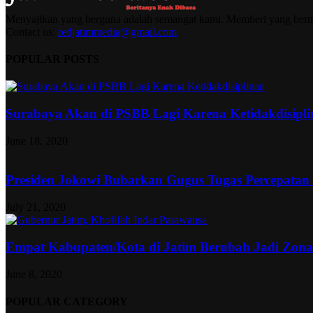
Menyajikan yang berguna adalah semangat kami. Memberi yang berma
Contact us:
redjatimmedia@gmail.com
POPULAR POSTS
Surabaya Akan di PSBB Lagi Karena Ketidakdisipl
June 18, 2020
Presiden Jokowi Bubarkan Gugus Tugas Percepatan
July 21, 2020
Empat Kabupaten/Kota di Jatim Berubah Jadi Zon
June 8, 2020
POPULAR CATEGORY