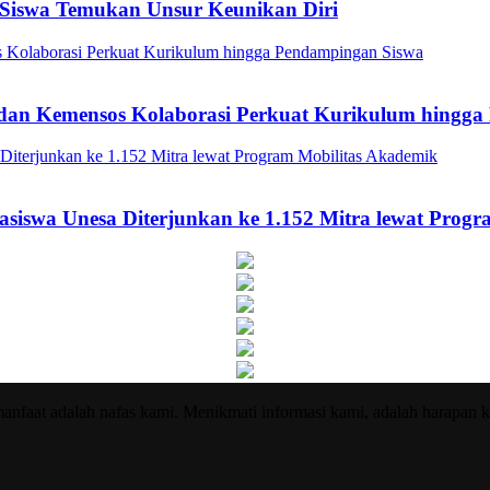
Siswa Temukan Unsur Keunikan Diri
a dan Kemensos Kolaborasi Perkuat Kurikulum hingg
asiswa Unesa Diterjunkan ke 1.152 Mitra lewat Prog
nfaat adalah nafas kami. Menikmati informasi kami, adalah harapan k