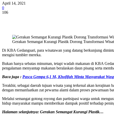
April 14, 2021
0
106
Share
Gerakan Semangat Kurangi Plastik Dorong Transformasi Wisat
Di KBA Gedangsari, para wisatawan yang datang berkunjung diminta 
mengisi tumbler mereka.
Bukan hanya sebatas minuman, tetapi wadah makanan di KBA Gedangsa
pengalaman menyantap makanan beralaskan daun pisang serta memb
Baca juga :
Pasca Gempa 6,1 M, Khofifah Minta Masyarakat Wa
Terakhir, sebagai daerah tujuan wisata yang terkenal akan kerajinan
dengan memanfaatkan zat pewarna alami dalam proses pewarnaan ba
Melalui semangat gotong royong dan partisipasi warga untuk mengur
hidup masyarakat mampu memberikan dampak positif terhadap pening
Halaman selanjutnya:
Gerakan Semangat Kurangi Plastik
…