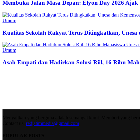
Membuka Jalan Masa Depan: Elyon Day 2026 Ajak 
Umum
Kualitas Sekolah Rakyat Terus Ditingkatkan, Unes
Umum
Asah Empati dan Hadirkan Solusi Riil, 16 Ribu Mah
Menyajikan yang berguna adalah semangat kami. Memberi yang berma
Contact us:
redjatimmedia@gmail.com
POPULAR POSTS