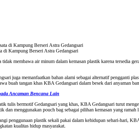
a di Kampung Berseri Astra Gedangsari
tidak membawa air minum dalam kemasan plastik karena tersedia gera
ri juga memanfaatkan bahan alami sebagai alternatif pengganti plast
awa buah tangan khas KBA Gedangsari dalam besek dari anyaman ba
spada Ancaman Bencana Lain
 batik tulis bermotif Gedangsari yang khas, KBA Gedangsari turut meng
tik dan menggunakan pouch bag sebagai pilihan kemasan yang ramah 
angi penggunaan plastik sekali pakai dalam kehidupan sehari-hari, 
katan kualitas hidup masyarakat.