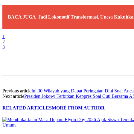
BACA JUGA
Jadi Lokomotif Transformasi, Unesa Kukuhkan
1
2
3
Share
Previous article
Ini 30 Wilayah yang Dapat Peringatan Dini Soal Anc
Next article
Presiden Jokowi Terbitkan Keppres Soal Cuti Bersama 
RELATED ARTICLES
MORE FROM AUTHOR
Umum