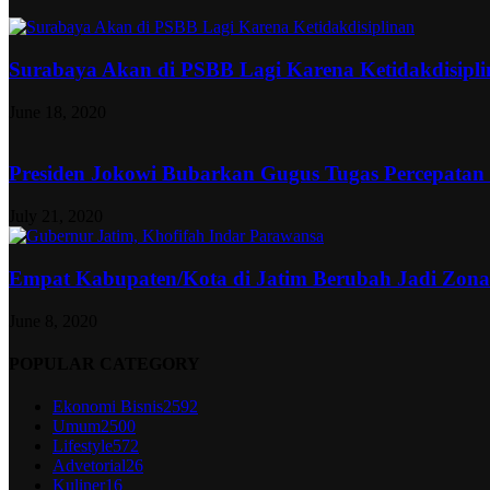
Surabaya Akan di PSBB Lagi Karena Ketidakdisipl
June 18, 2020
Presiden Jokowi Bubarkan Gugus Tugas Percepatan
July 21, 2020
Empat Kabupaten/Kota di Jatim Berubah Jadi Zon
June 8, 2020
POPULAR CATEGORY
Ekonomi Bisnis
2592
Umum
2500
Lifestyle
572
Advetorial
26
Kuliner
16