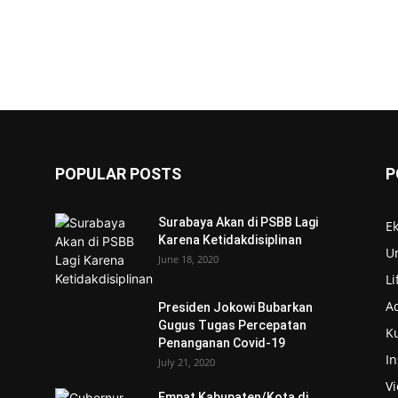
POPULAR POSTS
P
Surabaya Akan di PSBB Lagi
E
Karena Ketidakdisiplinan
U
s
June 18, 2020
Li
Ad
Presiden Jokowi Bubarkan
Gugus Tugas Percepatan
Ku
Penanganan Covid-19
In
July 21, 2020
V
Empat Kabupaten/Kota di