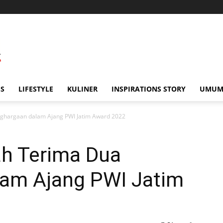
IS
LIFESTYLE
KULINER
INSPIRATIONS STORY
UMU
nghargaan dalam Ajang PWI Jatim Award 2022
ah Terima Dua
am Ajang PWI Jatim