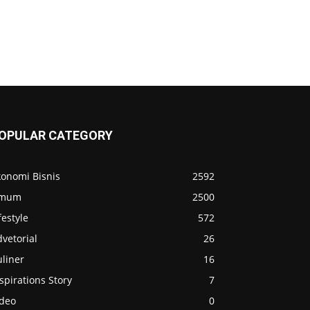
OPULAR CATEGORY
konomi Bisnis
2592
mum
2500
festyle
572
vetorial
26
liner
16
spirations Story
7
ideo
0